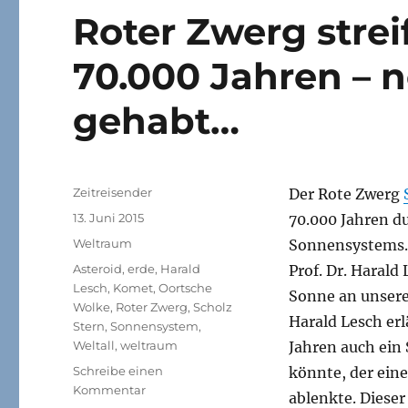
Roter Zwerg stre
70.000 Jahren – 
gehabt…
Autor
Zeitreisender
Der Rote Zwerg
Veröffentlicht
13. Juni 2015
70.000 Jahren d
am
Kategorien
Weltraum
Sonnensystems.
Schlagwörter
Asteroid
,
erde
,
Harald
Prof. Dr. Haral
Lesch
,
Komet
,
Oortsche
Sonne an unsere
Wolke
,
Roter Zwerg
,
Scholz
Harald Lesch erl
Stern
,
Sonnensystem
,
Weltall
,
weltraum
Jahren auch ein
Schreibe einen
könnte, der ein
zu
Kommentar
ablenkte. Dieser
Roter