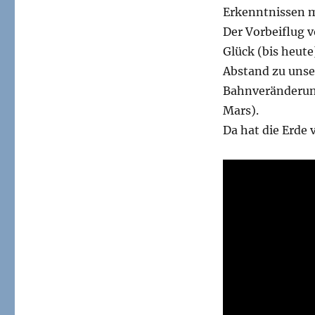
Erkenntnissen mi
Zwerg
streift
Der Vorbeiflug v
Sonnensystem
Glück (bis heute
vor
Abstand zu unse
70.000
Jahren
Bahnveränderung
–
Mars).
nochmal
Da hat die Erde
Glück
gehabt…