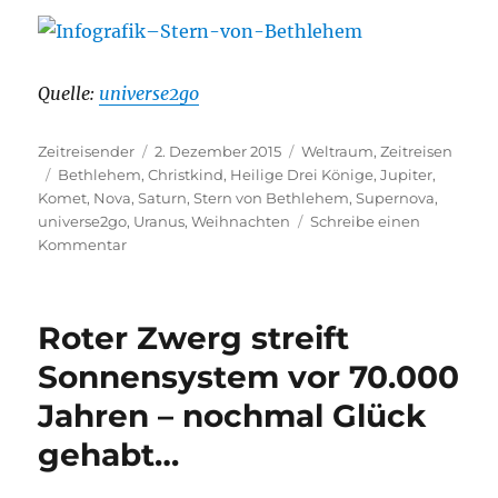
Quelle:
universe2go
Autor
Veröffentlicht
Kategorien
Zeitreisender
2. Dezember 2015
Weltraum
,
Zeitreisen
Schlagwörter
am
Bethlehem
,
Christkind
,
Heilige Drei Könige
,
Jupiter
,
Komet
,
Nova
,
Saturn
,
Stern von Bethlehem
,
Supernova
,
universe2go
,
Uranus
,
Weihnachten
Schreibe einen
zu
Kommentar
5
Theorien
über
Roter Zwerg streift
den
Stern
Sonnensystem vor 70.000
von
Jahren – nochmal Glück
Bethlehem
gehabt…