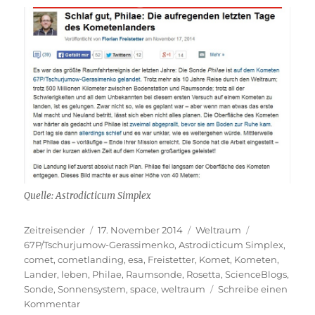
Quelle: Astrodicticum Simplex
Autor
Veröffentlicht
Kategorien
Schlagwörter
Zeitreisender
17. November 2014
Weltraum
am
67P/Tschurjumow-Gerassimenko
,
Astrodicticum Simplex
,
comet
,
cometlanding
,
esa
,
Freistetter
,
Komet
,
Kometen
,
Lander
,
leben
,
Philae
,
Raumsonde
,
Rosetta
,
ScienceBlogs
,
Sonde
,
Sonnensystem
,
space
,
weltraum
Schreibe einen
zu
Kommentar