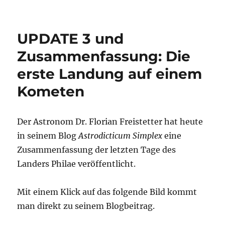
Roter
Zwerg
streift
UPDATE 3 und
Sonnensystem
vor
Zusammenfassung: Die
70.000
erste Landung auf einem
Jahren
–
Kometen
nochmal
Glück
gehabt…
Der Astronom Dr. Florian Freistetter hat heute
in seinem Blog
Astrodicticum Simplex
eine
Zusammenfassung der letzten Tage des
Landers Philae veröffentlicht.
Mit einem Klick auf das folgende Bild kommt
man direkt zu seinem Blogbeitrag.