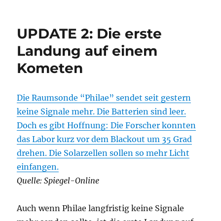
UPDATE
3
und
UPDATE 2: Die erste
Zusammenfassung:
Die
Landung auf einem
erste
Kometen
Landung
auf
einem
Kometen
Die Raumsonde “Philae” sendet seit gestern
keine Signale mehr. Die Batterien sind leer.
Doch es gibt Hoffnung: Die Forscher konnten
das Labor kurz vor dem Blackout um 35 Grad
drehen. Die Solarzellen sollen so mehr Licht
einfangen.
Quelle: Spiegel-Online
Auch wenn Philae langfristig keine Signale