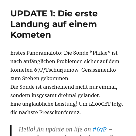
2:
Die
UPDATE 1: Die erste
erste
Landung
Landung auf einem
auf
Kometen
einem
Kometen
Erstes Panoramafoto: Die Sonde “Philae” ist
nach anfänglichen Problemen sicher auf dem
Kometen 67P/Tschurjumow-Gerassimenko
zum Stehen gekommen.
Die Sonde ist anscheinend nicht nur einmal,
sondern insgesamt dreimal gelandet.
Eine unglaubliche Leistung! Um 14.00CET folgt
die nächste Pressekonferenz.
Hello! An update on life on
#67P
–