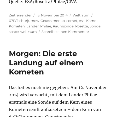
Quelle: ESA/Rosetta/Philae/CIVA
Autor
Veröffentlicht
Kategorien
Schlagwörter
Zeitreisender
13. November 2014
Weltraum
am
67P/Tschurjumow-Gerassimenko
,
comet
,
esa
,
Komet
,
Kometen
,
Lander
,
Philae
,
Raumsonde
,
Rosetta
,
Sonde
,
zu
space
,
weltraum
Schreibe einen Kommentar
UPDATE
1:
Die
Morgen: Die erste
erste
Landung
Landung auf einem
auf
Kometen
einem
Kometen
Das hat es noch nie gegeben: Am 12. November
2014 wird versucht, mit dem Lander Philae
erstmals eine Sonde auf dem Kern eines
Kometen sanft aufzusetzen – dem Kern von
67P/Churyumov-Gerasimenko.