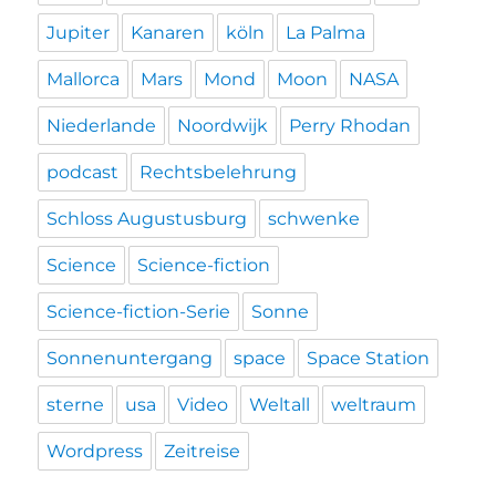
Jupiter
Kanaren
köln
La Palma
Mallorca
Mars
Mond
Moon
NASA
Niederlande
Noordwijk
Perry Rhodan
podcast
Rechtsbelehrung
Schloss Augustusburg
schwenke
Science
Science-fiction
Science-fiction-Serie
Sonne
Sonnenuntergang
space
Space Station
sterne
usa
Video
Weltall
weltraum
Wordpress
Zeitreise