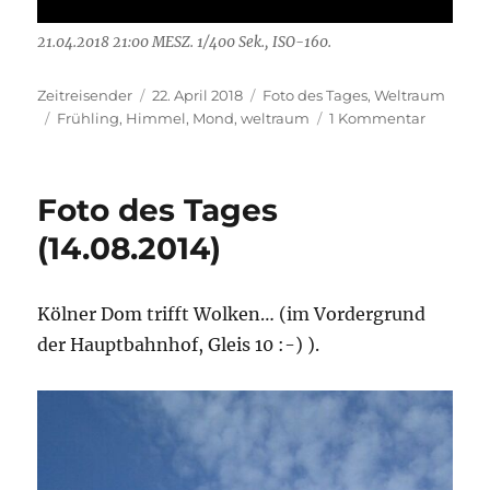
21.04.2018 21:00 MESZ. 1/400 Sek., ISO-160.
Autor
Veröffentlicht
Kategorien
Zeitreisender
22. April 2018
Foto des Tages
,
Weltraum
Schlagwörter
am
zu
Frühling
,
Himmel
,
Mond
,
weltraum
1 Kommentar
Zunehm
Mond
am
Foto des Tages
20./21.04
(14.08.2014)
Kölner Dom trifft Wolken… (im Vordergrund
der Hauptbahnhof, Gleis 10 :-) ).