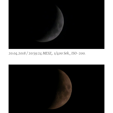
20.04.2018 / 20:59:24 MESZ,. 1/400 Sek., ISO-200.