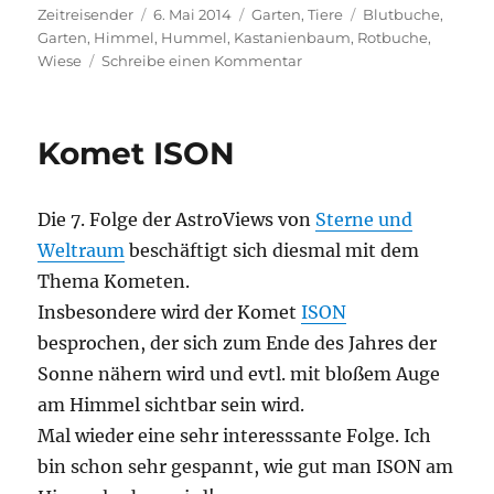
Autor
Veröffentlicht
Kategorien
Schlagwörter
Zeitreisender
6. Mai 2014
Garten
,
Tiere
Blutbuche
,
am
Garten
,
Himmel
,
Hummel
,
Kastanienbaum
,
Rotbuche
,
zu
Wiese
Schreibe einen Kommentar
Farbkontraste
Komet ISON
Die 7. Folge der AstroViews von
Sterne und
Weltraum
beschäftigt sich diesmal mit dem
Thema Kometen.
Insbesondere wird der Komet
ISON
besprochen, der sich zum Ende des Jahres der
Sonne nähern wird und evtl. mit bloßem Auge
am Himmel sichtbar sein wird.
Mal wieder eine sehr interesssante Folge. Ich
bin schon sehr gespannt, wie gut man ISON am