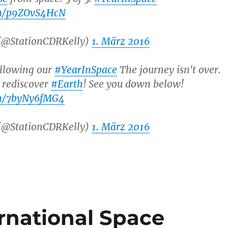
om/p9ZOvS4HcN
 (@StationCDRKelly)
1. März 2016
ollowing our
#YearInSpace
The journey isn't over.
 rediscover
#Earth
! See you down below!
om/7byNy6fMG4
 (@StationCDRKelly)
1. März 2016
rnational Space