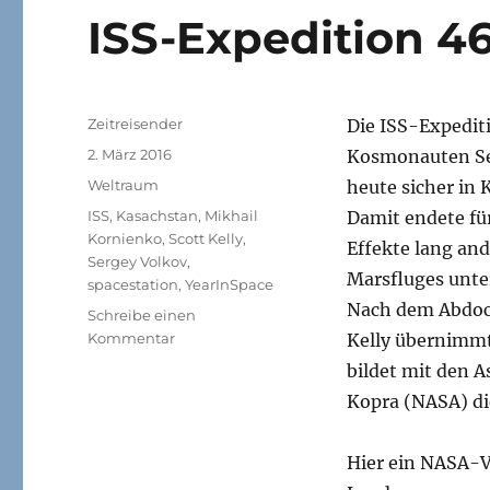
ISS-Expedition 46
Autor
Zeitreisender
Die ISS-Expedit
Veröffentlicht
2. März 2016
Kosmonauten Se
am
Kategorien
Weltraum
heute sicher in 
Schlagwörter
ISS
,
Kasachstan
,
Mikhail
Damit endete für
Kornienko
,
Scott Kelly
,
Effekte lang an
Sergey Volkov
,
Marsfluges unte
spacestation
,
YearInSpace
Nach dem Abdoc
Schreibe einen
zu
Kommentar
Kelly übernimm
ISS-
bildet mit den 
Expedition
Kopra (NASA) di
46
sicher
gelandet
Hier ein NASA-V