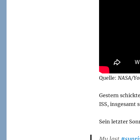
Quelle:
NASA/Yo
Gestern schickte
ISS, insgesamt s
Sein letzter So
My last
#sunri