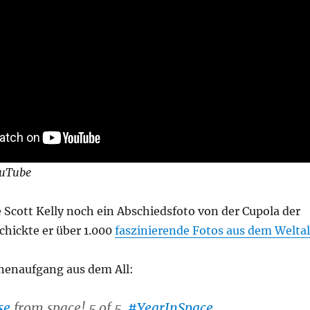
uTube
 Scott Kelly noch ein Abschiedsfoto von der Cupola der
chickte er über 1.000
faszinierende Fotos aus dem Weltal
nnenaufgang aus dem All:
se
from space! 5 of 5.
#YearInSpace