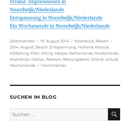
Strand-Impressionen in
Noordwijk/Niederlande
Entspannung in Noordwijk/Niederlande
Ein Wochenende in Noordwijk/Niederlande
Autor
Veröffentlicht
Kategorien
Schlagw
Zeitreisender
19. August 2014
Noordwijk
,
Reisen
am
2014
,
August
,
Beach
,
Entspannung
,
Holland
,
Katwijk
,
Kibbeling
,
Kiter
,
Kiting
,
Matjes
,
Netherlands
,
Niederlande
,
Noordwijk
,
Oranje
,
Relaxen
,
Rettungsboot
,
Strand
,
Urlaub
,
zu
Wochenende
1 Kommentar
Noordwijk
im
August
2014
SUCHEN IM BLOG
SU
Suchen
nach: