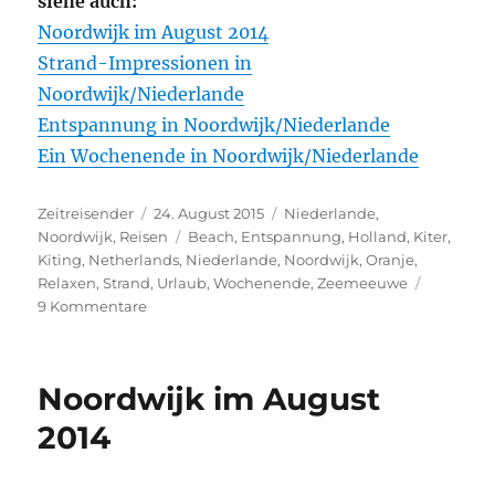
siehe auch:
Noordwijk im August 2014
Strand-Impressionen in
Noordwijk/Niederlande
Entspannung in Noordwijk/Niederlande
Ein Wochenende in Noordwijk/Niederlande
Autor
Veröffentlicht
Kategorien
Zeitreisender
24. August 2015
Niederlande
,
am
Schlagwörter
Noordwijk
,
Reisen
Beach
,
Entspannung
,
Holland
,
Kiter
,
Kiting
,
Netherlands
,
Niederlande
,
Noordwijk
,
Oranje
,
Relaxen
,
Strand
,
Urlaub
,
Wochenende
,
Zeemeeuwe
zu
9 Kommentare
Noordwijk
–
immer
Noordwijk im August
wieder
sehr
2014
entspannend…