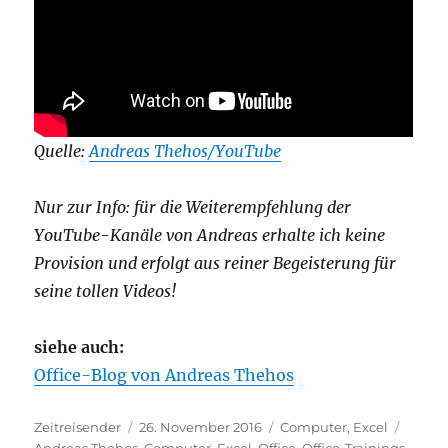
Quelle:
Andreas Thehos/YouTube
Nur zur Info: für die Weiterempfehlung der
YouTube-Kanäle von Andreas erhalte ich keine
Provision und erfolgt aus reiner Begeisterung für
seine tollen Videos!
siehe auch:
Office-Blog von Andreas Thehos
Autor
Veröffentlicht
Kategorien
Schla
Zeitreisender
26. November 2016
Computer
,
Excel
am
Andreas Thehos
,
Computer
,
Excel
,
Office
,
Office-Trainings
,