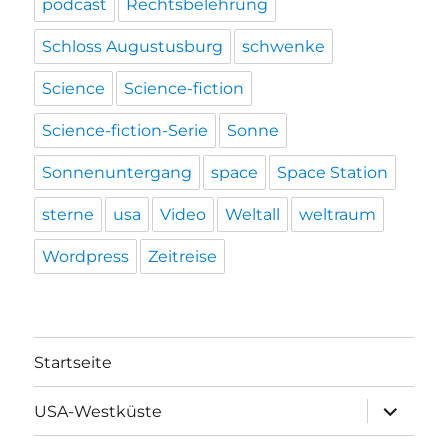
podcast
Rechtsbelehrung
Schloss Augustusburg
schwenke
Science
Science-fiction
Science-fiction-Serie
Sonne
Sonnenuntergang
space
Space Station
sterne
usa
Video
Weltall
weltraum
Wordpress
Zeitreise
Startseite
Unterme
USA-Westküste
öffnen