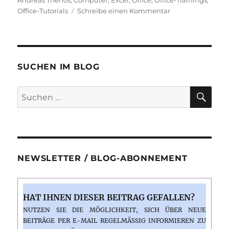
zu
Office-Tutorials
Schreibe einen Kommentar
Excel-
lente
Videos
von
Andreas
SUCHEN IM BLOG
Thehos
#2
SU
Suchen
nach:
NEWSLETTER / BLOG-ABONNEMENT
HAT IHNEN DIESER BEITRAG GEFALLEN?
NUTZEN SIE DIE MÖGLICHKEIT, SICH ÜBER NEUE
BEITRÄGE PER E-MAIL REGELMÄSSIG INFORMIEREN ZU L