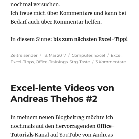
nochmal versuchen.
Ich freue mich über Kommentare und kann bei
Bedarf auch über Kommentar helfen.
In diesem Sinne:
bis zum nächsten Excel-Tipp!
Autor
Veröffentlicht
Kategorien
Schlagwörter
Zeitreisender
13. Mai 2017
Computer
,
Excel
Excel
,
am
zu
Excel-Tipps
,
Office-Trainings
,
Strg-Taste
3 Kommentare
Excel
Tipps
&
Excel-lente Videos von
Tricks
#02:
Andreas Thehos #2
Zahl
oder
Text
In meinem neuen Blogbeitrag möchte ich
in
nochmals auf den hervorragenden
Office-
mehre
Zellen
Tutorials
Kanal auf YouTube von Andreas