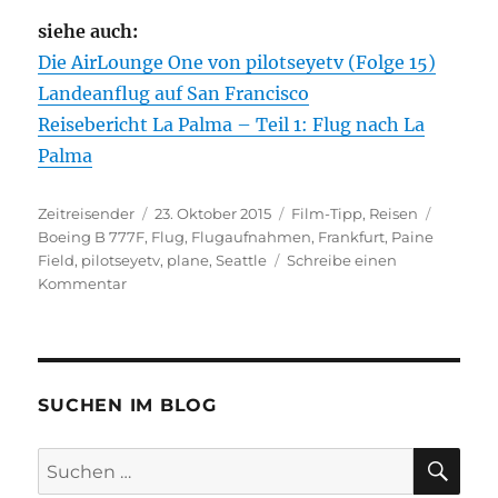
siehe auch:
Die AirLounge One von pilotseyetv (Folge 15)
Landeanflug auf San Francisco
Reisebericht La Palma – Teil 1: Flug nach La
Palma
Autor
Veröffentlicht
Kategorien
Schlagw
Zeitreisender
23. Oktober 2015
Film-Tipp
,
Reisen
am
Boeing B 777F
,
Flug
,
Flugaufnahmen
,
Frankfurt
,
Paine
Field
,
pilotseyetv
,
plane
,
Seattle
Schreibe einen
zu
Kommentar
Neue
Folge
von
PilotsEYE.tv:
SEATTLE
SUCHEN IM BLOG
–
B777F
SU
Suchen
nach: