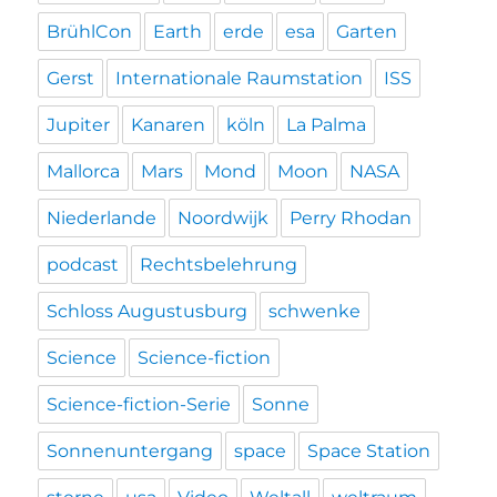
BrühlCon
Earth
erde
esa
Garten
Gerst
Internationale Raumstation
ISS
Jupiter
Kanaren
köln
La Palma
Mallorca
Mars
Mond
Moon
NASA
Niederlande
Noordwijk
Perry Rhodan
podcast
Rechtsbelehrung
Schloss Augustusburg
schwenke
Science
Science-fiction
Science-fiction-Serie
Sonne
Sonnenuntergang
space
Space Station