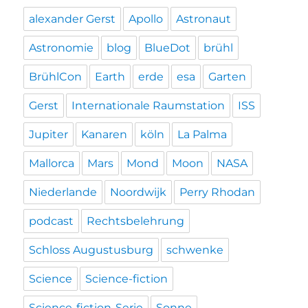
alexander Gerst
Apollo
Astronaut
Astronomie
blog
BlueDot
brühl
BrühlCon
Earth
erde
esa
Garten
Gerst
Internationale Raumstation
ISS
Jupiter
Kanaren
köln
La Palma
Mallorca
Mars
Mond
Moon
NASA
Niederlande
Noordwijk
Perry Rhodan
podcast
Rechtsbelehrung
Schloss Augustusburg
schwenke
Science
Science-fiction
Science-fiction-Serie
Sonne