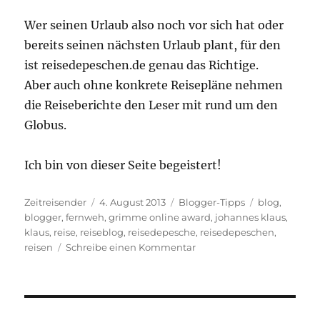
Wer seinen Urlaub also noch vor sich hat oder
bereits seinen nächsten Urlaub plant, für den
ist reisedepeschen.de genau das Richtige.
Aber auch ohne konkrete Reisepläne nehmen
die Reiseberichte den Leser mit rund um den
Globus.
Ich bin von dieser Seite begeistert!
Autor
Veröffentlicht
Kategorien
Schlagwörter
Zeitreisender
4. August 2013
Blogger-Tipps
blog
,
am
blogger
,
fernweh
,
grimme online award
,
johannes klaus
,
klaus
,
reise
,
reiseblog
,
reisedepesche
,
reisedepeschen
,
zu
reisen
Schreibe einen Kommentar
Reise-
Blog
mit
Fernweh-