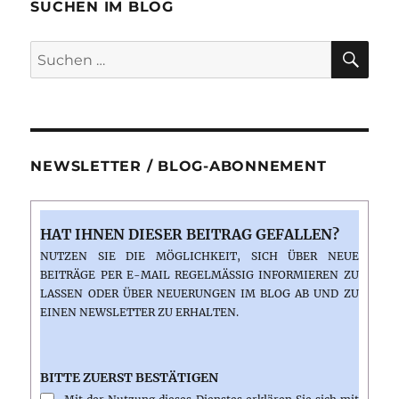
Garantie:
SUCHEN IM BLOG
reisedepeschen.de
SU
Suchen
nach:
NEWSLETTER / BLOG-ABONNEMENT
HAT IHNEN DIESER BEITRAG GEFALLEN?
NUTZEN SIE DIE MÖGLICHKEIT, SICH ÜBER NEUE
BEITRÄGE PER E-MAIL REGELMÄSSIG INFORMIEREN ZU L
ASSEN ODER ÜBER NEUERUNGEN IM BLOG AB UND ZU E
INEN NEWSLETTER ZU ERHALTEN.
BITTE ZUERST BESTÄTIGEN