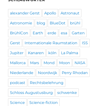
alexander Gerst
Apollo
Astronaut
Astronomie
blog
BlueDot
brühl
BrühlCon
Earth
erde
esa
Garten
Gerst
Internationale Raumstation
ISS
Jupiter
Kanaren
köln
La Palma
Mallorca
Mars
Mond
Moon
NASA
Niederlande
Noordwijk
Perry Rhodan
podcast
Rechtsbelehrung
Schloss Augustusburg
schwenke
Science
Science-fiction