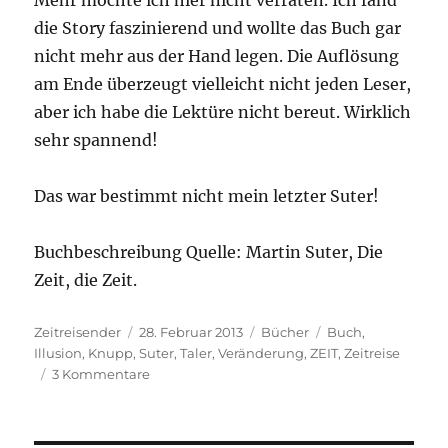
die Story faszinierend und wollte das Buch gar
nicht mehr aus der Hand legen. Die Auflösung
am Ende überzeugt vielleicht nicht jeden Leser,
aber ich habe die Lektüre nicht bereut. Wirklich
sehr spannend!
Das war bestimmt nicht mein letzter Suter!
Buchbeschreibung Quelle: Martin Suter, Die
Zeit, die Zeit.
Autor
Veröffentlicht
Kategorien
Schlagwörter
Zeitreisender
28. Februar 2013
Bücher
Buch
,
am
Illusion
,
Knupp
,
Suter
,
Taler
,
Veränderung
,
ZEIT
,
Zeitreise
zu
3 Kommentare
Martin
Suter:
Die