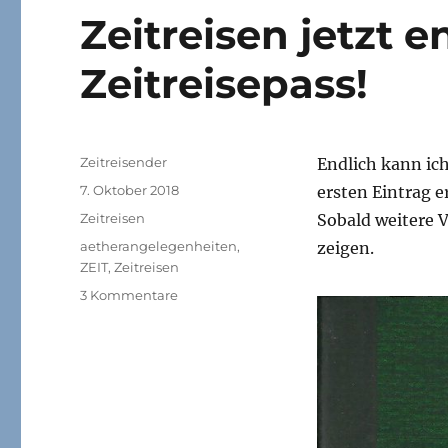
Zeitreisen jetzt e
Zeitreisepass!
Autor
Zeitreisender
Endlich kann ich
Veröffentlicht
7. Oktober 2018
ersten Eintrag e
am
Kategorien
Zeitreisen
Sobald weitere V
Schlagwörter
aetherangelegenheiten
,
zeigen.
ZEIT
,
Zeitreisen
zu
3 Kommentare
Zeitreisen
jetzt
endlich
mit
Zeitreisepass!