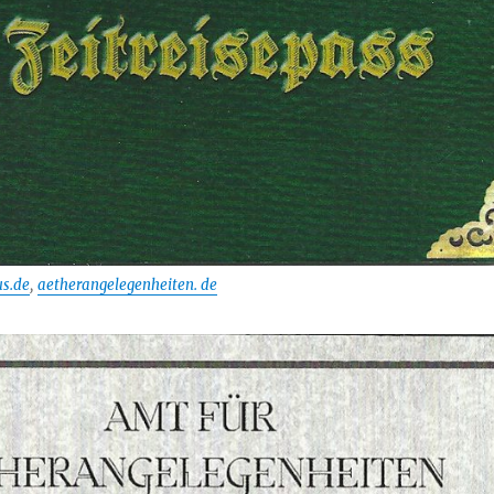
s.de
,
aetherangelegenheiten. de