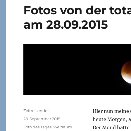
Fotos von der tot
am 28.09.2015
Autor
Zeitreisender
Hier nun meine 
Veröffentlicht
28. September 2015
heute Morgen, a
am
Kategorien
Foto des Tages
,
Weltraum
Der Mond hatte s