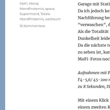
Schlagwörter
MoFi
,
Mond
,
Garage mit Stat
Mondfinsternis
,
space
,
Da ich jedoch k
Supermond
,
Totale
Nachführung bes
Mondfinsternis
,
weltraum
“verwaschen”, d
zu
16 Kommentare
Fotos
Als die Totalitä
von
Dunkelheit leid
der
Da die nächste t
totalen
Mondfinsternis
zu sehen ist, ka
am
MoFi-Fotos noch
28.09.2015
Aufnahmen mit P
F4-5,6/ 45-200 mm
zu 8 Sekunden, I
Mit einem Klick 
einem zweiten K