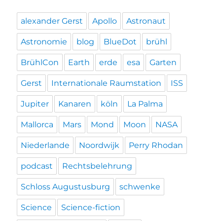
alexander Gerst
Apollo
Astronaut
Astronomie
blog
BlueDot
brühl
BrühlCon
Earth
erde
esa
Garten
Gerst
Internationale Raumstation
ISS
Jupiter
Kanaren
köln
La Palma
Mallorca
Mars
Mond
Moon
NASA
Niederlande
Noordwijk
Perry Rhodan
podcast
Rechtsbelehrung
Schloss Augustusburg
schwenke
Science
Science-fiction