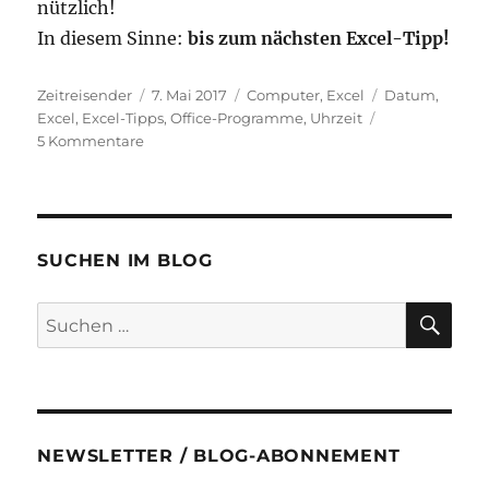
nützlich!
In diesem Sinne:
bis zum nächsten Excel-Tipp!
Autor
Veröffentlicht
Kategorien
Schlagwörter
Zeitreisender
7. Mai 2017
Computer
,
Excel
Datum
,
am
Excel
,
Excel-Tipps
,
Office-Programme
,
Uhrzeit
zu
5 Kommentare
Excel
Tipps
&
Tricks
#01:
SUCHEN IM BLOG
Datum
und
SU
Suchen
Uhrzeit
nach:
in
eine
Zelle
einfügen
NEWSLETTER / BLOG-ABONNEMENT