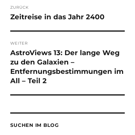
Beitragsnavigation
ZURÜCK
Zeitreise in das Jahr 2400
Vorheriger
Beitrag:
WEITER
AstroViews 13: Der lange Weg
Nächster
Beitrag:
zu den Galaxien –
Entfernungsbestimmungen im
All – Teil 2
SUCHEN IM BLOG