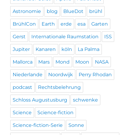
Astronomie
blog
BlueDot
brühl
BrühlCon
Earth
erde
esa
Garten
Gerst
Internationale Raumstation
ISS
Jupiter
Kanaren
köln
La Palma
Mallorca
Mars
Mond
Moon
NASA
Niederlande
Noordwijk
Perry Rhodan
podcast
Rechtsbelehrung
Schloss Augustusburg
schwenke
Science
Science-fiction
Science-fiction-Serie
Sonne