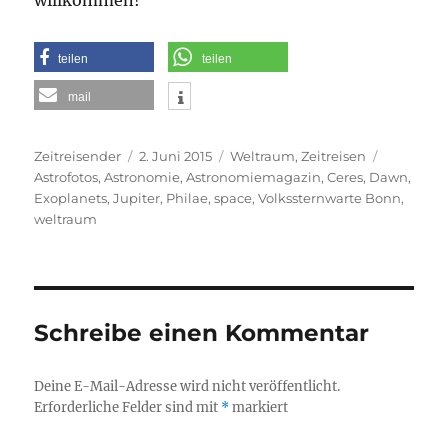
teilen
teilen
mail
Autor
Veröffentlicht
Kategorien
Schlagwö
Zeitreisender
2. Juni 2015
Weltraum
,
Zeitreisen
am
Astrofotos
,
Astronomie
,
Astronomiemagazin
,
Ceres
,
Dawn
,
Exoplanets
,
Jupiter
,
Philae
,
space
,
Volkssternwarte Bonn
,
weltraum
Schreibe einen Kommentar
Deine E-Mail-Adresse wird nicht veröffentlicht.
Erforderliche Felder sind mit
*
markiert