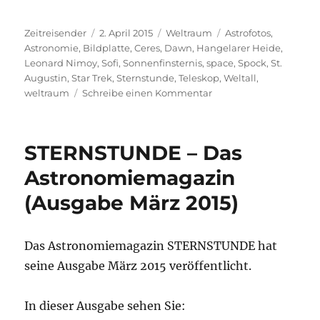
Autor
Veröffentlicht
Kategorien
Schlagwörter
Zeitreisender
2. April 2015
Weltraum
Astrofotos
,
am
Astronomie
,
Bildplatte
,
Ceres
,
Dawn
,
Hangelarer Heide
,
Leonard Nimoy
,
Sofi
,
Sonnenfinsternis
,
space
,
Spock
,
St.
Augustin
,
Star Trek
,
Sternstunde
,
Teleskop
,
Weltall
,
zu
weltraum
Schreibe einen Kommentar
STERNSTUNDE
–
Das
STERNSTUNDE – Das
Astronomiemagazin
(Ausgabe
Astronomiemagazin
April
(Ausgabe März 2015)
2015)
Das Astronomiemagazin STERNSTUNDE hat
seine Ausgabe März 2015 veröffentlicht.
In dieser Ausgabe sehen Sie: