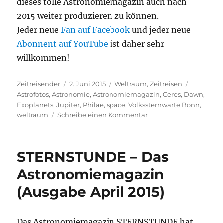
dieses tolle Astronomiemagazin auch nach
2015 weiter produzieren zu können.
Jeder neue
Fan auf Facebook
und jeder neue
Abonnent auf YouTube
ist daher sehr
willkommen!
Autor
Veröffentlicht
Kategorien
Schlagwö
Zeitreisender
2. Juni 2015
Weltraum
,
Zeitreisen
am
Astrofotos
,
Astronomie
,
Astronomiemagazin
,
Ceres
,
Dawn
,
Exoplanets
,
Jupiter
,
Philae
,
space
,
Volkssternwarte Bonn
,
zu
weltraum
Schreibe einen Kommentar
STERNSTUNDE
–
Das
STERNSTUNDE – Das
Astronomiemagazin
(Ausgabe
Astronomiemagazin
Juni
(Ausgabe April 2015)
2015)
Das Astronomiemagazin STERNSTUNDE hat