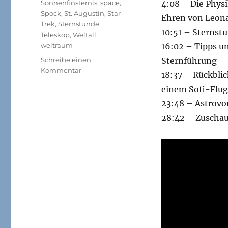
Sonnenfinsternis
,
space
,
4:08 – Die Physi
Spock
,
St. Augustin
,
Star
Ehren von Leon
Trek
,
Sternstunde
,
10:51 – Sternst
Teleskop
,
Weltall
,
weltraum
16:02 – Tipps u
Schreibe einen
Sternführung
zu
Kommentar
18:37 – Rückblic
STERNSTUNDE
einem Sofi-Flu
–
Das
23:48 – Astrovo
Astronomiemagazin
28:42 – Zuschaue
(Ausgabe
April
2015)