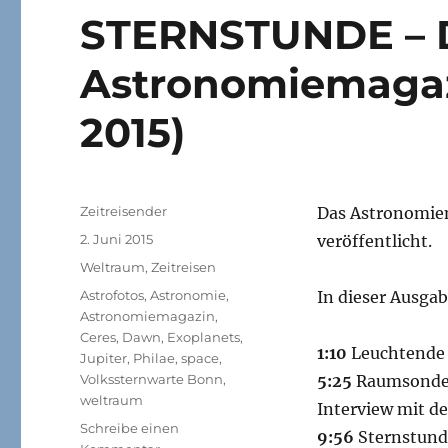
STERNSTUNDE – 
Astronomiemagaz
2015)
Autor
Zeitreisender
Das Astronomie
Veröffentlicht
2. Juni 2015
veröffentlicht.
am
Kategorien
Weltraum
,
Zeitreisen
Schlagwörter
Astrofotos
,
Astronomie
,
In dieser Ausgab
Astronomiemagazin
,
Ceres
,
Dawn
,
Exoplanets
,
1:10
Leuchtende 
Jupiter
,
Philae
,
space
,
Volkssternwarte Bonn
,
5:25
Raumsonde D
weltraum
Interview mit 
Schreibe einen
9:56
Sternstund
zu