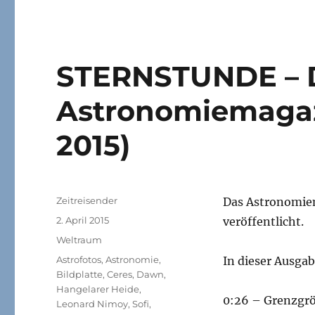
STERNSTUNDE – 
Astronomiemagaz
2015)
Autor
Zeitreisender
Das Astronomie
Veröffentlicht
2. April 2015
veröffentlicht.
am
Kategorien
Weltraum
Schlagwörter
Astrofotos
,
Astronomie
,
In dieser Ausgab
Bildplatte
,
Ceres
,
Dawn
,
Hangelarer Heide
,
0:26 – Grenzgrö
Leonard Nimoy
,
Sofi
,