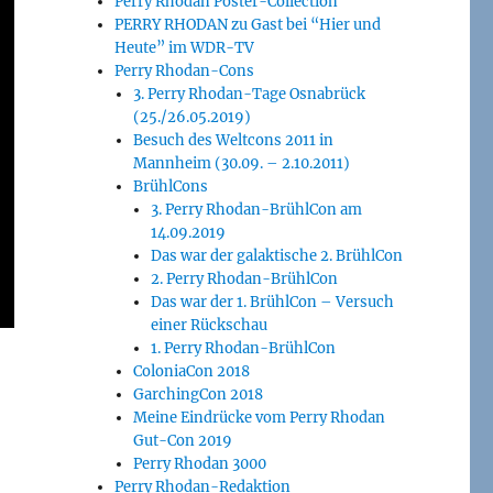
Perry Rhodan Poster-Collection
PERRY RHODAN zu Gast bei “Hier und
Heute” im WDR-TV
Perry Rhodan-Cons
3. Perry Rhodan-Tage Osnabrück
(25./26.05.2019)
Besuch des Weltcons 2011 in
Mannheim (30.09. – 2.10.2011)
BrühlCons
3. Perry Rhodan-BrühlCon am
14.09.2019
Das war der galaktische 2. BrühlCon
2. Perry Rhodan-BrühlCon
Das war der 1. BrühlCon – Versuch
einer Rückschau
1. Perry Rhodan-BrühlCon
ColoniaCon 2018
GarchingCon 2018
Meine Eindrücke vom Perry Rhodan
Gut-Con 2019
Perry Rhodan 3000
Perry Rhodan-Redaktion