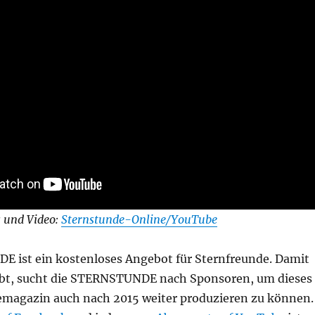
 und Video:
Sternstunde-Online/YouTube
 ist ein kostenloses Angebot für Sternfreunde. Damit
eibt, sucht die STERNSTUNDE nach Sponsoren, um dieses
emagazin auch nach 2015 weiter produzieren zu können.