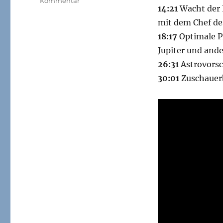
Kommentar
14:21
Wacht der 
STERNSTUNDE
–
mit dem Chef d
Das
18:17
Optimale P
Astronomiemagazin
Jupiter und and
(Ausgabe
Juni
26:31
Astrovorsc
2015)
30:01
Zuschauerb