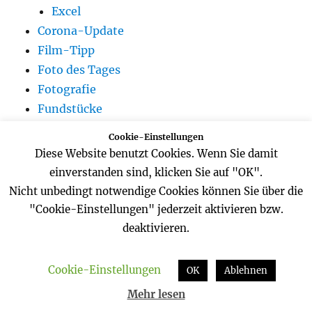
Excel
Corona-Update
Film-Tipp
Foto des Tages
Fotografie
Fundstücke
Garten
Cookie-Einstellungen
Max Raabe
Diese Website benutzt Cookies. Wenn Sie damit
Musik
einverstanden sind, klicken Sie auf "OK".
Perry Rhodan
Nicht unbedingt notwendige Cookies können Sie über die
Radio
"Cookie-Einstellungen" jederzeit aktivieren bzw.
Hörspiel
deaktivieren.
Podcast
Reisen
Cookie-Einstellungen
OK
Ablehnen
Belgien
Mehr lesen
De Haan