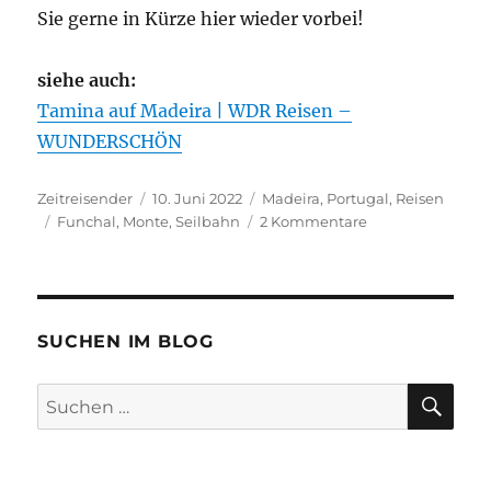
Sie gerne in Kürze hier wieder vorbei!
siehe auch:
Tamina auf Madeira | WDR Reisen –
WUNDERSCHÖN
Autor
Veröffentlicht
Kategorien
Zeitreisender
10. Juni 2022
Madeira
,
Portugal
,
Reisen
Schlagwörter
am
zu
Funchal
,
Monte
,
Seilbahn
2 Kommentare
So
schön
ist
Madeira
#2:
SUCHEN IM BLOG
Fahrt
mit
SU
Suchen
der
nach:
Seilbahn
von
Funchal