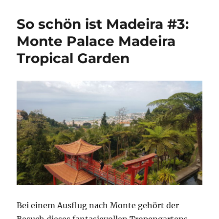
schön
ist
So schön ist Madeira #3:
Madeira
#4:
Monte Palace Madeira
Korbschlitt
Tropical Garden
Fahrt
von
Monte
nach
Livramento
Bei einem Ausflug nach Monte gehört der
Besuch dieses fantasievollen Tropengartens