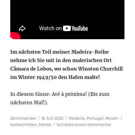
Im nächsten Teil meiner Madeira-Reihe
nehme ich Sie mit in den malerischen Ort
Câmara de Lobos, wo schon Winston Churchill
im Winter 1949/50 den Hafen malte!
In diesem Sinne: Até à próxima! (Bis zum
nächsten Mal!).
Autor
Veröffentlicht
Kategorien
Schla
Zeitreisender
8. Juli 2022
Madeira
,
Portugal
,
Reisen
am
zu
Korbschlitten
,
Monte
Schreibe einen Kommentar
So