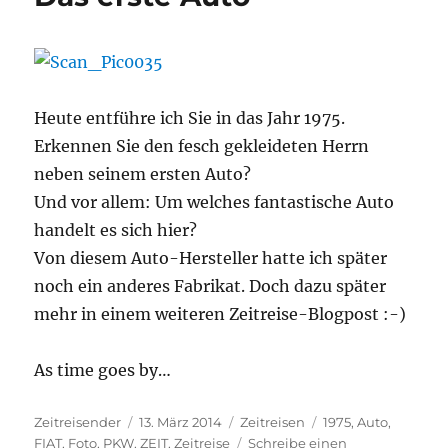
Heute entführe ich Sie in das Jahr 1975.
Erkennen Sie den fesch gekleideten Herrn
neben seinem ersten Auto?
Und vor allem: Um welches fantastische Auto
handelt es sich hier?
Von diesem Auto-Hersteller hatte ich später
noch ein anderes Fabrikat. Doch dazu später
mehr in einem weiteren Zeitreise-Blogpost :-)
As time goes by…
Autor
Veröffentlicht
Kategorien
Schlagwörter
Zeitreisender
13. März 2014
Zeitreisen
1975
,
Auto
,
am
FIAT
,
Foto
,
PKW
,
ZEIT
,
Zeitreise
Schreibe einen