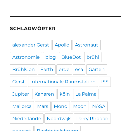
SCHLAGWÖRTER
alexander Gerst
Apollo
Astronaut
Astronomie
blog
BlueDot
brühl
BrühlCon
Earth
erde
esa
Garten
Gerst
Internationale Raumstation
ISS
Jupiter
Kanaren
köln
La Palma
Mallorca
Mars
Mond
Moon
NASA
Niederlande
Noordwijk
Perry Rhodan
podcast
Rechtsbelehrung