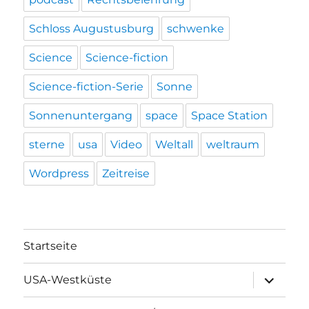
Schloss Augustusburg
schwenke
Science
Science-fiction
Science-fiction-Serie
Sonne
Sonnenuntergang
space
Space Station
sterne
usa
Video
Weltall
weltraum
Wordpress
Zeitreise
Startseite
Unterme
USA-Westküste
öffnen