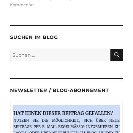
zu
Kommentar
Zeitreise
ins
Jahr
1975:
Das
SUCHEN IM BLOG
erste
Auto
SU
Suchen
nach:
NEWSLETTER / BLOG-ABONNEMENT
HAT IHNEN DIESER BEITRAG GEFALLEN?
NUTZEN SIE DIE MÖGLICHKEIT, SICH ÜBER NEUE
BEITRÄGE PER E-MAIL REGELMÄSSIG INFORMIEREN ZU L
ASSEN ODER ÜBER NEUERUNGEN IM BLOG AB UND ZU E