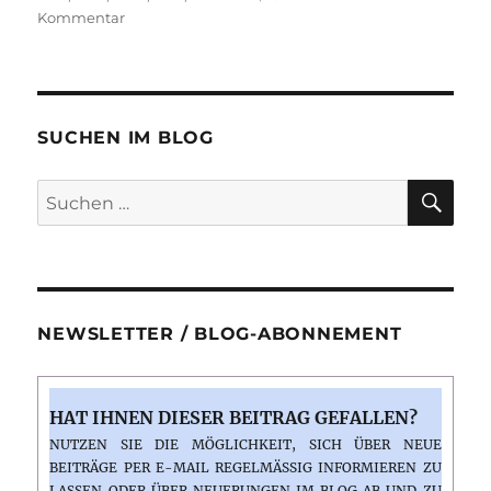
zu
Kommentar
Zeitreise
ins
Jahr
1975:
Das
SUCHEN IM BLOG
erste
Auto
SU
Suchen
nach:
NEWSLETTER / BLOG-ABONNEMENT
HAT IHNEN DIESER BEITRAG GEFALLEN?
NUTZEN SIE DIE MÖGLICHKEIT, SICH ÜBER NEUE
BEITRÄGE PER E-MAIL REGELMÄSSIG INFORMIEREN ZU L
ASSEN ODER ÜBER NEUERUNGEN IM BLOG AB UND ZU E