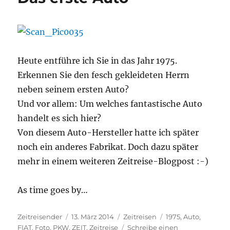
Heute entführe ich Sie in das Jahr 1975.
Erkennen Sie den fesch gekleideten Herrn
neben seinem ersten Auto?
Und vor allem: Um welches fantastische Auto
handelt es sich hier?
Von diesem Auto-Hersteller hatte ich später
noch ein anderes Fabrikat. Doch dazu später
mehr in einem weiteren Zeitreise-Blogpost :-)
As time goes by…
Autor
Veröffentlicht
Kategorien
Schlagwörter
Zeitreisender
13. März 2014
Zeitreisen
1975
,
Auto
,
am
FIAT
,
Foto
,
PKW
,
ZEIT
,
Zeitreise
Schreibe einen