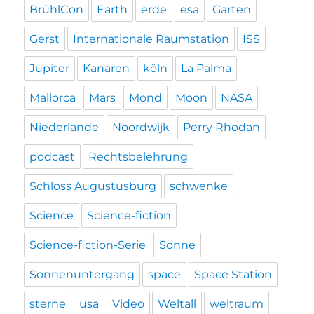
BrühlCon
Earth
erde
esa
Garten
Gerst
Internationale Raumstation
ISS
Jupiter
Kanaren
köln
La Palma
Mallorca
Mars
Mond
Moon
NASA
Niederlande
Noordwijk
Perry Rhodan
podcast
Rechtsbelehrung
Schloss Augustusburg
schwenke
Science
Science-fiction
Science-fiction-Serie
Sonne
Sonnenuntergang
space
Space Station
sterne
usa
Video
Weltall
weltraum