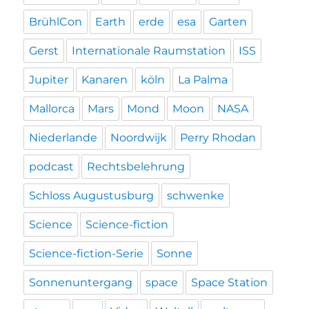
BrühlCon
Earth
erde
esa
Garten
Gerst
Internationale Raumstation
ISS
Jupiter
Kanaren
köln
La Palma
Mallorca
Mars
Mond
Moon
NASA
Niederlande
Noordwijk
Perry Rhodan
podcast
Rechtsbelehrung
Schloss Augustusburg
schwenke
Science
Science-fiction
Science-fiction-Serie
Sonne
Sonnenuntergang
space
Space Station