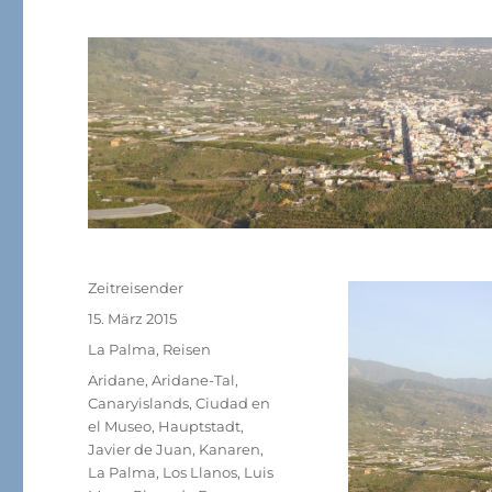
Autor
Zeitreisender
Veröffentlicht
15. März 2015
am
Kategorien
La Palma
,
Reisen
Schlagwörter
Aridane
,
Aridane-Tal
,
Canaryislands
,
Ciudad en
el Museo
,
Hauptstadt
,
Javier de Juan
,
Kanaren
,
La Palma
,
Los Llanos
,
Luis