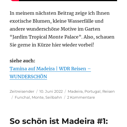
In meinem nächsten Beitrag zeige ich Ihnen
exotische Blumen, kleine Wasserfälle und
andere wunderschöne Motive im Garten
“Jardim Tropical Monte Palace”. Also, schauen
Sie gerne in Kürze hier wieder vorbei!
siehe auch:
Tamina auf Madeira | WDR Reisen –
WUNDERSCHÖN
Autor
Veröffentlicht
Kategorien
Zeitreisender
10. Juni 2022
Madeira
,
Portugal
,
Reisen
Schlagwörter
am
zu
Funchal
,
Monte
,
Seilbahn
2 Kommentare
So
schön
ist
So schön ist Madeira #1:
Madeira
#2: