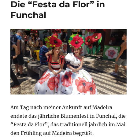
Die “Festa da Flor” in
Fahrt
Funchal
mit
der
Seilbahn
von
Funchal
hinauf
nach
Monte
Am Tag nach meiner Ankunft auf Madeira
endete das jährliche Blumenfest in Funchal, die
“Festa da Flor”, das traditionell jährlich im Mai
den Frühling auf Madeira begrüßt.