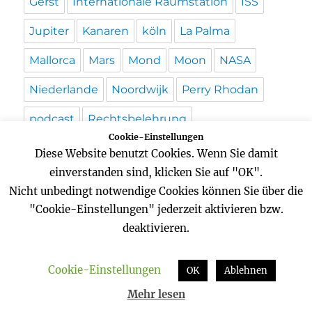
Gerst
Internationale Raumstation
ISS
Jupiter
Kanaren
köln
La Palma
Mallorca
Mars
Mond
Moon
NASA
Niederlande
Noordwijk
Perry Rhodan
podcast
Rechtsbelehrung
Cookie-Einstellungen
Schloss Augustusburg
schwenke
Diese Website benutzt Cookies. Wenn Sie damit
einverstanden sind, klicken Sie auf "OK".
Science
Science-fiction
Nicht unbedingt notwendige Cookies können Sie über die
Science-fiction-Serie
Sonne
"Cookie-Einstellungen" jederzeit aktivieren bzw.
deaktivieren.
Sonnenuntergang
space
Space Station
sterne
usa
Video
Weltall
weltraum
Cookie-Einstellungen
OK
Ablehnen
Mehr lesen
Wordpress
Zeitreise