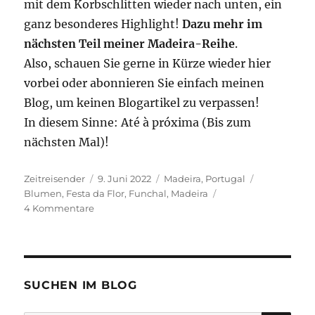
mit dem Korbschlitten wieder nach unten, ein
ganz besonderes Highlight!
Dazu mehr im
nächsten Teil meiner Madeira-Reihe
.
Also, schauen Sie gerne in Kürze wieder hier
vorbei oder abonnieren Sie einfach meinen
Blog, um keinen Blogartikel zu verpassen!
In diesem Sinne: Até à próxima (Bis zum
nächsten Mal)!
Autor
Veröffentlicht
Kategorien
Schlagwörte
Zeitreisender
9. Juni 2022
Madeira
,
Portugal
am
Blumen
,
Festa da Flor
,
Funchal
,
Madeira
zu
4 Kommentare
So
schön
ist
Madeira
#1:
SUCHEN IM BLOG
Die
“Festa