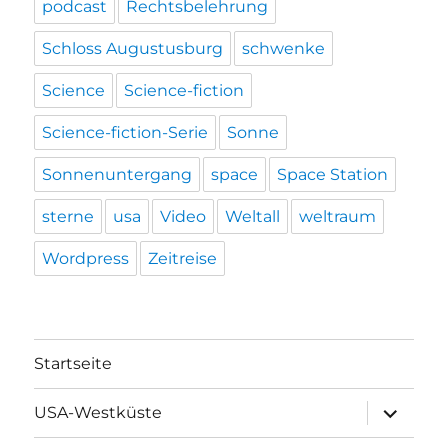
podcast
Rechtsbelehrung
Schloss Augustusburg
schwenke
Science
Science-fiction
Science-fiction-Serie
Sonne
Sonnenuntergang
space
Space Station
sterne
usa
Video
Weltall
weltraum
Wordpress
Zeitreise
Startseite
Unterme
USA-Westküste
öffnen