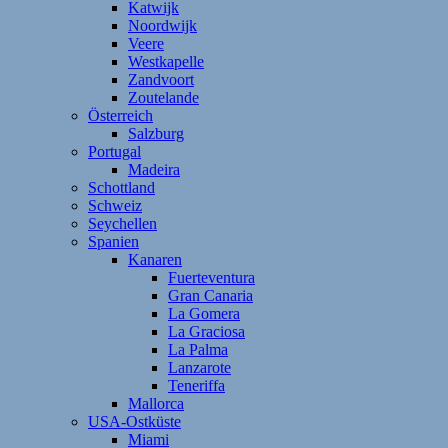
Katwijk
Noordwijk
Veere
Westkapelle
Zandvoort
Zoutelande
Österreich
Salzburg
Portugal
Madeira
Schottland
Schweiz
Seychellen
Spanien
Kanaren
Fuerteventura
Gran Canaria
La Gomera
La Graciosa
La Palma
Lanzarote
Teneriffa
Mallorca
USA-Ostküste
Miami