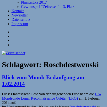
Phantastika 2017
Gewinnspiel “Zeitreisen” – 3. Platz
Kontakt
Newsletter
Datenschutz
Impressum
Website
Facebook
Twitter
YouTube
Schlagwort:
Roschdestwenski
Blick vom Mond: Erdaufgang am
1.02.2014
Dieses fantastische Foto von der aufgehenden Erde nahm die
US-
Mondsonde Lunar Reconnaissance Orbiter (LRO)
am 1. Februar
2014 auf.
Im Vordergrund ist der 180 km große Krater
Roschdestwenski
zu