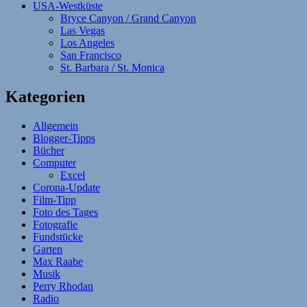
USA-Westküste
Bryce Canyon / Grand Canyon
Las Vegas
Los Angeles
San Francisco
St. Barbara / St. Monica
Kategorien
Allgemein
Blogger-Tipps
Bücher
Computer
Excel
Corona-Update
Film-Tipp
Foto des Tages
Fotografie
Fundstücke
Garten
Max Raabe
Musik
Perry Rhodan
Radio