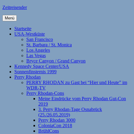
Zum
Zeitreisender
Inhalt
springen
Menü
Startseite
USA-Westküste
San Francisco
St. Barbara / St. Monica
Los Angeles
Las Vegas
Bryce Canyon / Grand Canyon
Kennedy Space Center/USA
Sonnenfinsternis 1999
Perry Rhodan
PERRY RHODAN zu Gast bei “Hier und Heute” im
WDR-TV
Perry Rhodan-Cons
Meine Eindrücke vom Perry Rhodan Gut-Con
2019
3. Perry Rhodan-Tage Osnabrück
(25./26.05.2019)
Perry Rhodan 3000
ColoniaCon 2018
BrühlCons