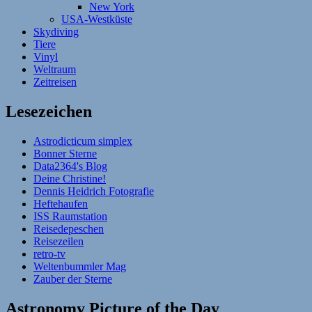
New York
USA-Westküste
Skydiving
Tiere
Vinyl
Weltraum
Zeitreisen
Lesezeichen
Astrodicticum simplex
Bonner Sterne
Data2364's Blog
Deine Christine!
Dennis Heidrich Fotografie
Heftehaufen
ISS Raumstation
Reisedepeschen
Reisezeilen
retro-tv
Weltenbummler Mag
Zauber der Sterne
Astronomy Picture of the Day