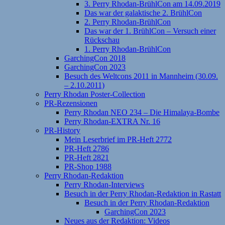
3. Perry Rhodan-BrühlCon am 14.09.2019
Das war der galaktische 2. BrühlCon
2. Perry Rhodan-BrühlCon
Das war der 1. BrühlCon – Versuch einer
Rückschau
1. Perry Rhodan-BrühlCon
GarchingCon 2018
GarchingCon 2023
Besuch des Weltcons 2011 in Mannheim (30.09.
– 2.10.2011)
Perry Rhodan Poster-Collection
PR-Rezensionen
Perry Rhodan NEO 234 – Die Himalaya-Bombe
Perry Rhodan-EXTRA Nr. 16
PR-History
Mein Leserbrief im PR-Heft 2772
PR-Heft 2786
PR-Heft 2821
PR-Shop 1988
Perry Rhodan-Redaktion
Perry Rhodan-Interviews
Besuch in der Perry Rhodan-Redaktion in Rastatt
Besuch in der Perry Rhodan-Redaktion
GarchingCon 2023
Neues aus der Redaktion: Videos