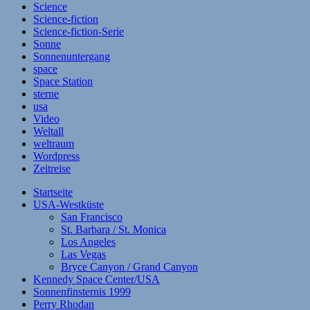
Science
Science-fiction
Science-fiction-Serie
Sonne
Sonnenuntergang
space
Space Station
sterne
usa
Video
Weltall
weltraum
Wordpress
Zeitreise
Startseite
USA-Westküste
San Francisco
St. Barbara / St. Monica
Los Angeles
Las Vegas
Bryce Canyon / Grand Canyon
Kennedy Space Center/USA
Sonnenfinsternis 1999
Perry Rhodan