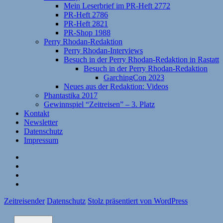
Mein Leserbrief im PR-Heft 2772
PR-Heft 2786
PR-Heft 2821
PR-Shop 1988
Perry Rhodan-Redaktion
Perry Rhodan-Interviews
Besuch in der Perry Rhodan-Redaktion in Rastatt
Besuch in der Perry Rhodan-Redaktion
GarchingCon 2023
Neues aus der Redaktion: Videos
Phantastika 2017
Gewinnspiel “Zeitreisen” – 3. Platz
Kontakt
Newsletter
Datenschutz
Impressum
Website
Facebook
Twitter
YouTube
Zeitreisender
Datenschutz
Stolz präsentiert von WordPress