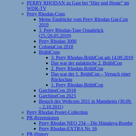
PERRY RHODAN zu Gast bei “Hier und Heute” im
WDR-TV
Perry Rhodan-Cons
Meine Eindrücke vom Perry Rhodan Gut-Con
2019
3. Perry Rhodan-Tage Osnabrück
(25./26.05.2019)
Perry Rhodan 3000
ColoniaCon 2018
BrühlCons
3. Perry Rhodan-BrühlCon am 14.09.2019
Das war der galaktische 2. BrühlCon
2. Perry Rhodan-BrühlCon
Das war der 1. BrühlCon – Versuch einer
Rückschau
1. Perry Rhodan-BrühlCon
GarchingCon 2018
GarchingCon 2023
Besuch des Weltcons 2011 in Mannheim (30.09.
– 2.10.2011)
Perry Rhodan Poster-Collection
PR-Rezensionen
Perry Rhodan NEO 234 – Die Himalaya-Bombe
Perry Rhodan-EXTRA Nr. 16
PR-History