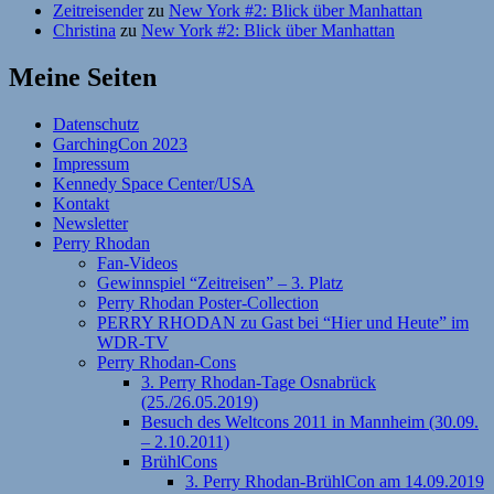
Zeitreisender
zu
New York #2: Blick über Manhattan
Christina
zu
New York #2: Blick über Manhattan
Meine Seiten
Datenschutz
GarchingCon 2023
Impressum
Kennedy Space Center/USA
Kontakt
Newsletter
Perry Rhodan
Fan-Videos
Gewinnspiel “Zeitreisen” – 3. Platz
Perry Rhodan Poster-Collection
PERRY RHODAN zu Gast bei “Hier und Heute” im
WDR-TV
Perry Rhodan-Cons
3. Perry Rhodan-Tage Osnabrück
(25./26.05.2019)
Besuch des Weltcons 2011 in Mannheim (30.09.
– 2.10.2011)
BrühlCons
3. Perry Rhodan-BrühlCon am 14.09.2019