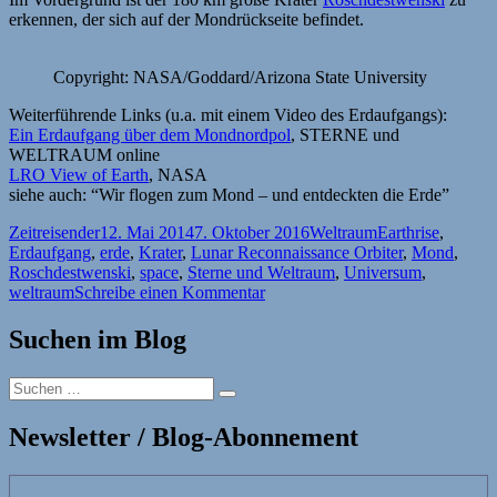
erkennen, der sich auf der Mondrückseite befindet.
Copyright: NASA/Goddard/Arizona State University
Weiterführende Links (u.a. mit einem Video des Erdaufgangs):
Ein Erdaufgang über dem Mondnordpol
, STERNE und
WELTRAUM online
LRO View of Earth
, NASA
siehe auch: “Wir flogen zum Mond – und entdeckten die Erde”
Autor
Veröffentlicht
Kategorien
Schlagwörter
Zeitreisender
12. Mai 2014
7. Oktober 2016
Weltraum
Earthrise
,
am
Erdaufgang
,
erde
,
Krater
,
Lunar Reconnaissance Orbiter
,
Mond
,
Roschdestwenski
,
space
,
Sterne und Weltraum
,
Universum
,
zu
weltraum
Schreibe einen Kommentar
Blick
vom
Suchen im Blog
Mond:
Erdaufgang
Suchen
am
Suchen
nach:
1.02.2014
Newsletter / Blog-Abonnement