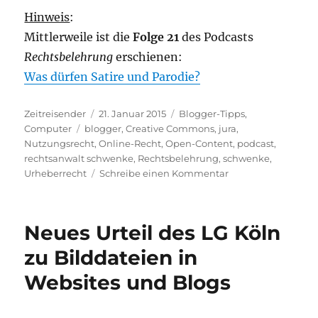
Hinweis
:
Mittlerweile ist die
Folge 21
des Podcasts
Rechtsbelehrung
erschienen:
Was dürfen Satire und Parodie?
Autor
Veröffentlicht
Kategorien
Zeitreisender
21. Januar 2015
Blogger-Tipps
,
Schlagwörter
am
Computer
blogger
,
Creative Commons
,
jura
,
Nutzungsrecht
,
Online-Recht
,
Open-Content
,
podcast
,
rechtsanwalt schwenke
,
Rechtsbelehrung
,
schwenke
,
zu
Urheberrecht
Schreibe einen Kommentar
Jura-
Podcast:
Creative
Neues Urteil des LG Köln
Commons
–
zu Bilddateien in
Rechtsbelehrung
Websites und Blogs
Folge
20