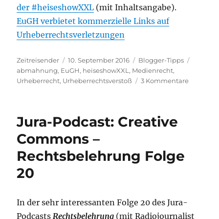
der #heiseshowXXL
(mit Inhaltsangabe).
EuGH verbietet kommerzielle Links auf
Urheberrechtsverletzungen
Autor
Veröffentlicht
Kategorien
Schlagw
Zeitreisender
10. September 2016
Blogger-Tipps
am
abmahnung
,
EuGH
,
heiseshowXXL
,
Medienrecht
,
zu
Urheberrecht
,
Urheberrechtsverstoß
3 Kommentare
Fotos
und
Videos
Jura-Podcast: Creative
abmahns
im
Commons –
Netz
Rechtsbelehrung Folge
und
neues
20
Urteil
zur
Linksetz
In der sehr interessanten Folge 20 des Jura-
Podcasts
Rechtsbelehrung
(mit Radiojournalist