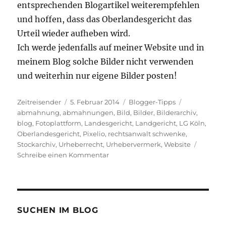
entsprechenden Blogartikel weiterempfehlen
und hoffen, dass das Oberlandesgericht das
Urteil wieder aufheben wird.
Ich werde jedenfalls auf meiner Website und in
meinem Blog solche Bilder nicht verwenden
und weiterhin nur eigene Bilder posten!
Autor
Veröffentlicht
Kategorien
Schlagwörte
Zeitreisender
5. Februar 2014
Blogger-Tipps
am
abmahnung
,
abmahnungen
,
Bild
,
Bilder
,
Bilderarchiv
,
blog
,
Fotoplattform
,
Landesgericht
,
Landgericht
,
LG Köln
,
Oberlandesgericht
,
Pixelio
,
rechtsanwalt schwenke
,
Stockarchiv
,
Urheberrecht
,
Urhebervermerk
,
Website
zu
Schreibe einen Kommentar
Neues
Urteil
des
LG
Köln
SUCHEN IM BLOG
zu