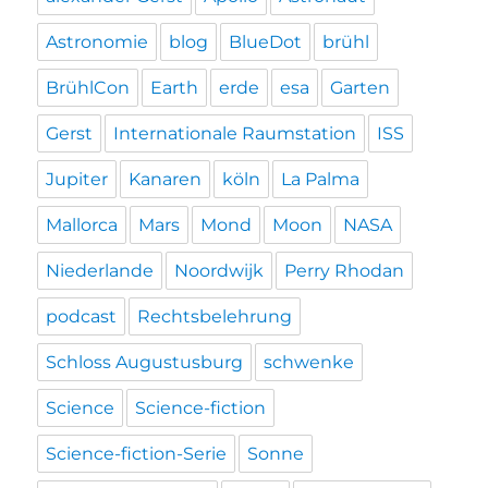
Astronomie
blog
BlueDot
brühl
BrühlCon
Earth
erde
esa
Garten
Gerst
Internationale Raumstation
ISS
Jupiter
Kanaren
köln
La Palma
Mallorca
Mars
Mond
Moon
NASA
Niederlande
Noordwijk
Perry Rhodan
podcast
Rechtsbelehrung
Schloss Augustusburg
schwenke
Science
Science-fiction
Science-fiction-Serie
Sonne