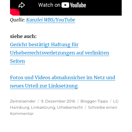
Quelle:
Kanzlei WBS/YouTube
siehe auch:
Gericht bestätigt Haftung für
Urheberrechtsverletzungen auf verlinkten
Seiten
Fotos und Videos abmahnsicher im Netz und
neues Urteil zur Linksetzung
Autor
Veröffentlicht
Kategorien
Schlagwö
Zeitreisender
9. Dezember 2016
Blogger-Tipps
LG
am
Hamburg
,
Linksetzung
,
Urheberrecht
Schreibe einen
zu
Kommentar
Neues
Urteil
des