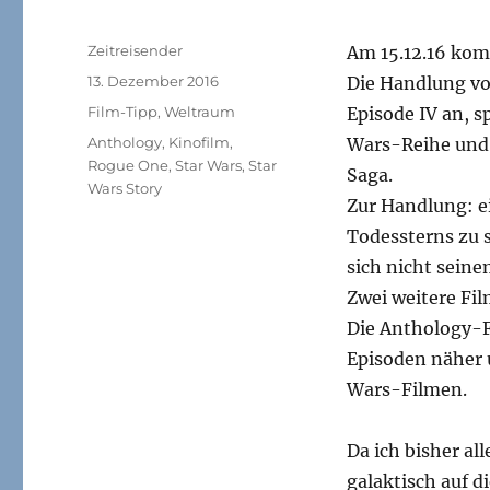
Autor
Zeitreisender
Am 15.12.16 kom
Veröffentlicht
13. Dezember 2016
Die Handlung v
am
Kategorien
Film-Tipp
,
Weltraum
Episode IV an, s
Schlagwörter
Anthology
,
Kinofilm
,
Wars-Reihe und i
Rogue One
,
Star Wars
,
Star
Saga.
Wars Story
Zur Handlung: ei
Todessterns zu s
sich nicht seine
Zwei weitere Fi
Die Anthology-F
Episoden näher 
Wars-Filmen.
Da ich bisher al
galaktisch auf d