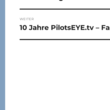
WEITER
10 Jahre PilotsEYE.tv – F
Nächster
Beitrag: