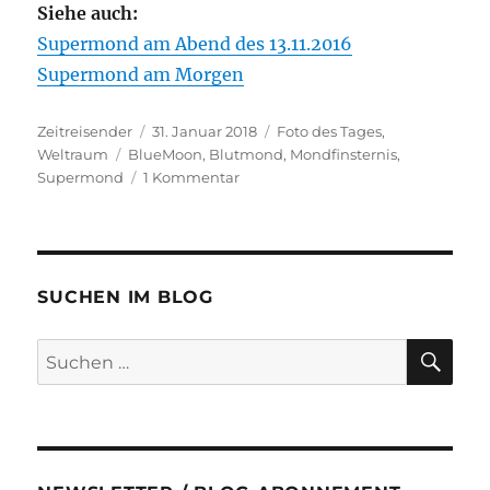
Siehe auch:
Supermond am Abend des 13.11.2016
Supermond am Morgen
Autor
Veröffentlicht
Kategorien
Zeitreisender
31. Januar 2018
Foto des Tages
,
Schlagwörter
am
Weltraum
BlueMoon
,
Blutmond
,
Mondfinsternis
,
zu
Supermond
1 Kommentar
Der
Supermond
am
30.01.2018
SUCHEN IM BLOG
SU
Suchen
nach: