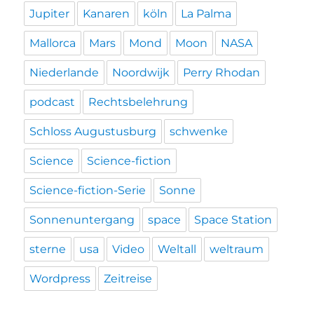
Jupiter
Kanaren
köln
La Palma
Mallorca
Mars
Mond
Moon
NASA
Niederlande
Noordwijk
Perry Rhodan
podcast
Rechtsbelehrung
Schloss Augustusburg
schwenke
Science
Science-fiction
Science-fiction-Serie
Sonne
Sonnenuntergang
space
Space Station
sterne
usa
Video
Weltall
weltraum
Wordpress
Zeitreise