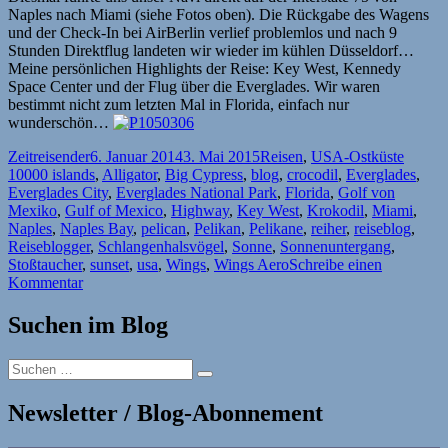
Naples nach Miami (siehe Fotos oben). Die Rückgabe des Wagens
und der Check-In bei AirBerlin verlief problemlos und nach 9
Stunden Direktflug landeten wir wieder im kühlen Düsseldorf…
Meine persönlichen Highlights der Reise: Key West, Kennedy
Space Center und der Flug über die Everglades. Wir waren
bestimmt nicht zum letzten Mal in Florida, einfach nur
wunderschön…
Autor
Veröffentlicht
Kategorien
Schlag
Zeitreisender
6. Januar 2014
3. Mai 2015
Reisen
,
USA-Ostküste
am
10000 islands
,
Alligator
,
Big Cypress
,
blog
,
crocodil
,
Everglades
,
Everglades City
,
Everglades National Park
,
Florida
,
Golf von
Mexiko
,
Gulf of Mexico
,
Highway
,
Key West
,
Krokodil
,
Miami
,
Naples
,
Naples Bay
,
pelican
,
Pelikan
,
Pelikane
,
reiher
,
reiseblog
,
Reiseblogger
,
Schlangenhalsvögel
,
Sonne
,
Sonnenuntergang
,
Stoßtaucher
,
sunset
,
usa
,
Wings
,
Wings Aero
Schreibe einen
zu
Kommentar
Florida-
Reise,
Suchen im Blog
Teil
6:
Suchen
Alligatoren,
Suchen
nach:
Reiher,
Schlangenhalsvögel
Newsletter / Blog-Abonnement
und
ein