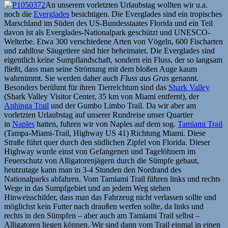
An unserem vorletzten Urlaubstag wollten wir u.a.
noch die
Everglades
besichtigen. Die Everglades sind ein tropisches
Marschland im Süden des US-Bundesstaates Florida und ein Teil
davon ist als Everglades-Nationalpark geschützt und UNESCO-
Welterbe. Etwa 300 verschiedene Arten von Vögeln, 600 Fischarten
und zahllose Säugetiere sind hier beheimatet. Die Everglades sind
eigentlich keine Sumpflandschaft, sondern ein Fluss, der so langsam
fließt, dass man seine Strömung mit dem bloßen Auge kaum
wahrnimmt. Sie werden daher auch
Fluss aus Gras
genannt.
Besonders berühmt für ihren Tierreichtum sind das
Shark Valley
(Shark Valley Visitor Center, 35 km von Miami entfernt), der
Anhinga Trail
und der Gumbo Limbo Trail. Da wir aber am
vorletzten Urlaubstag auf unserer Rundreise unser Quartier
in
Naples
hatten, fuhren wir von Naples auf dem sog.
Tamiami Trail
(Tampa-Miami-Trail, Highway US 41) Richtung Miami. Diese
Straße führt quer durch den südlichen Zipfel von Florida. Dieser
Highway wurde einst von Gefangenen und Tagelöhnern im
Feuerschutz von Alligatorenjägern durch die Sümpfe gebaut,
heutzutage kann man in 3-4 Stunden den Nordrand des
Nationalparks abfahren. Vom Tamiami Trail führen links und rechts
Wege in das Sumpfgebiet und an jedem Weg stehen
Hinweisschilder, dass man das Fahrzeug nicht verlassen sollte und
möglichst kein Futter nach draußen werfen sollte, da links und
rechts in den Sümpfen – aber auch am Tamiami Trail selbst –
Alligatoren liegen können. Wir sind dann vom Trail einmal in einen