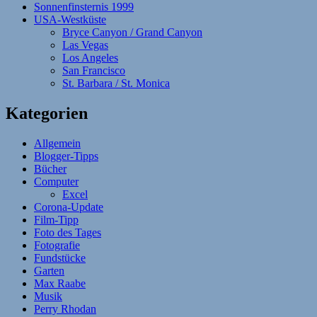
Sonnenfinsternis 1999
USA-Westküste
Bryce Canyon / Grand Canyon
Las Vegas
Los Angeles
San Francisco
St. Barbara / St. Monica
Kategorien
Allgemein
Blogger-Tipps
Bücher
Computer
Excel
Corona-Update
Film-Tipp
Foto des Tages
Fotografie
Fundstücke
Garten
Max Raabe
Musik
Perry Rhodan