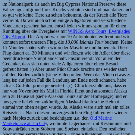
im Nationalpark als auch im Big Cypress National Preserve diese
Fahrzeuge aufgrund Ihres Krachs verboten sind und man daher auch
so gut wie keine Tiere zu sehen bekommt, da der Krach alle Tiere
vertreibt. Da wir auch schon einige Alligatoren und verschiedene
Vogelarten gesehen hatten, entschieden wir uns spontan für einen
Rundflug über die Everglades mit
WINGS Aero Tours, Everglades
City Airport
. Der Airport war nur 10 Autominuten entfernt und wir
konnten sofort unseren Flug, die
10,000 Islands Tour
buchen. Keine
15 Minuten später saßen wir in der Maschine und hoben ab. Dieser
Flug dauert ca. 30 Minuten und wir flogen wie ein Adler über diese
beeindruckende Sumpflandschaft. Faszinierend! Vor allem der
Gedanke, dass sich unten viele Alligatoren über einen Besuch
gefreut hätten :-) Aber unser Pilot Chuck brachte uns wieder sanft
auf den Boden zurück (siehe Video unten. Wem das Video etwas zu
lang ist: auf jeden Fall die Landung am Ende noch schauen, habe
ich als Co-Pilot prima gemeistert :-) ). Chuck erzählte uns, dass er
nur von November bis Mai in Florida fliegt und ansonsten Alaska
sein zu Hause ist (siehe Alaskan Tours auf der Homepage) und er
uns gerne bei einem zukünftigen Alaska-Urlaub seine Heimat
einmal von oben zeigen würde. Ja, Alaska wäre auch mal ein tolles
Reiseziel… Nach diesem unvergesslichen Flug fuhren wir wieder
nach Naples zurück und besichtigten u.a. den
Old Marine
Marketplace at Tin City
, wo bunte Lagerhäuser mit Restaurants und
Souvenirläden zum Stöbern und Speisen einladen. Den restlichen
Nachmittag verbrachten wir dann – ohne Alligatoren – im Golf von