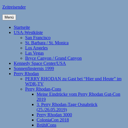
Zum
Zeitreisender
Inhalt
springen
Menü
Startseite
USA-Westküste
San Francisco
St. Barbara / St. Monica
Los Angeles
Las Vegas
Bryce Canyon / Grand Canyon
Kennedy Space Center/USA
Sonnenfinsternis 1999
Perry Rhodan
PERRY RHODAN zu Gast bei “Hier und Heute” im
WDR-TV
Perry Rhodan-Cons
Meine Eindrücke vom Perry Rhodan Gut-Con
2019
3. Perry Rhodan-Tage Osnabrück
(25./26.05.2019)
Perry Rhodan 3000
ColoniaCon 2018
BrühlCons