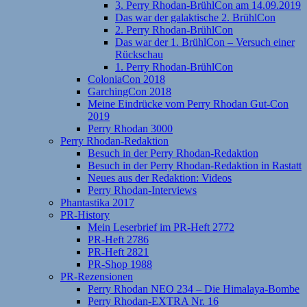
3. Perry Rhodan-BrühlCon am 14.09.2019
Das war der galaktische 2. BrühlCon
2. Perry Rhodan-BrühlCon
Das war der 1. BrühlCon – Versuch einer
Rückschau
1. Perry Rhodan-BrühlCon
ColoniaCon 2018
GarchingCon 2018
Meine Eindrücke vom Perry Rhodan Gut-Con
2019
Perry Rhodan 3000
Perry Rhodan-Redaktion
Besuch in der Perry Rhodan-Redaktion
Besuch in der Perry Rhodan-Redaktion in Rastatt
Neues aus der Redaktion: Videos
Perry Rhodan-Interviews
Phantastika 2017
PR-History
Mein Leserbrief im PR-Heft 2772
PR-Heft 2786
PR-Heft 2821
PR-Shop 1988
PR-Rezensionen
Perry Rhodan NEO 234 – Die Himalaya-Bombe
Perry Rhodan-EXTRA Nr. 16