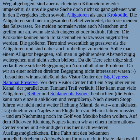
Weg abgebogen, sind aber nach einigen Kilometern wieder
umgekehrt, da uns die ganze Sache doch nicht so ganz geheuer war.
In den Everglades leben sowohl
Alligatoren
als auch
Krokodile
. Die
Alligatoren sind hier im gesamten Gebiet verbreitet, doch sie meiden
das Salzwasser. Sie meiden normalerweise auch Menschen und
greifen nur an, wenn sie sich eingeengt oder bedroht fühlen. Die
Krokodile können auch im küstennahen Salzwasser angetroffen
werden. Die größeren Tiere sind wesentlich aggressiver als die
Alligatoren und sind daher auch unbedingt zu meiden. Sollte man
einem Alligator begegnen, soll man in gebührendem Abstand zügig
weitergehen und nicht stehen bleiben. Da die Tiere sehr träge sind,
verläuft eine solche Begegnung im Normalfall ohne Probleme. Da
wir an einer solchen direkten Begegnung nicht interessiert waren :-)
, besuchten wir anschließend das Vistor Center der
Big Cypress
National Preserve
. Vor dem Visitor Center führt ein Steg über einen
Kanal, der parallel zum Tamiami Trail verläuft. Hier kann man viele
Alligatoren,
Reiher
und
Schlangenhalsvögel
beobachten (die Fotos
kann man einzeln anklicken und vergrößern). Nach diesem Stopp
fuhren wir nicht mehr weiter Richtung Miami, da wir – am nächsten
Tag ohnehin von Naples zum Flughafen von Miami fahren mussten
– und am Nachmittag noch im Golf von Mexiko baden wollten. Auf
dem Rückweg Richtung Naples kamen wir an einem Informations-
Center vorbei und erkundigten uns hier nach weiteren
Ausflugsmöglichkeiten. Eine Fahrt mit den bekannten
propellerbetriebenen
Airboats
kam für uns nicht in Frage, da sowohl