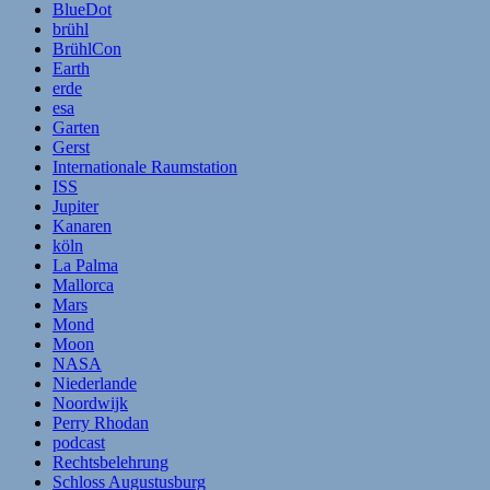
BlueDot
brühl
BrühlCon
Earth
erde
esa
Garten
Gerst
Internationale Raumstation
ISS
Jupiter
Kanaren
köln
La Palma
Mallorca
Mars
Mond
Moon
NASA
Niederlande
Noordwijk
Perry Rhodan
podcast
Rechtsbelehrung
Schloss Augustusburg