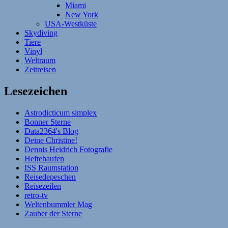
Miami
New York
USA-Westküste
Skydiving
Tiere
Vinyl
Weltraum
Zeitreisen
Lesezeichen
Astrodicticum simplex
Bonner Sterne
Data2364's Blog
Deine Christine!
Dennis Heidrich Fotografie
Heftehaufen
ISS Raumstation
Reisedepeschen
Reisezeilen
retro-tv
Weltenbummler Mag
Zauber der Sterne