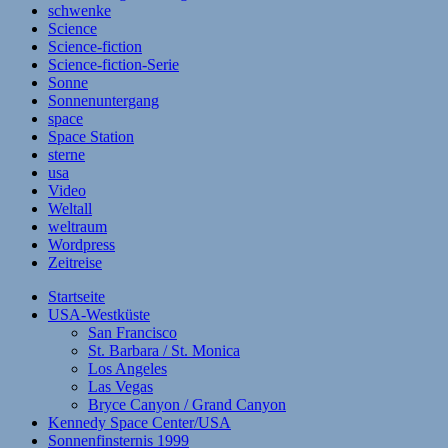
schwenke
Science
Science-fiction
Science-fiction-Serie
Sonne
Sonnenuntergang
space
Space Station
sterne
usa
Video
Weltall
weltraum
Wordpress
Zeitreise
Startseite
USA-Westküste
San Francisco
St. Barbara / St. Monica
Los Angeles
Las Vegas
Bryce Canyon / Grand Canyon
Kennedy Space Center/USA
Sonnenfinsternis 1999