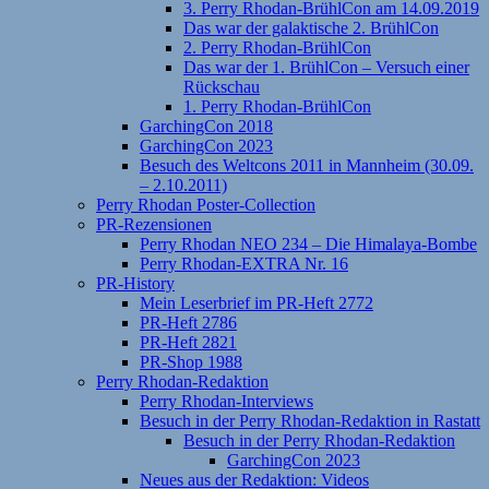
3. Perry Rhodan-BrühlCon am 14.09.2019
Das war der galaktische 2. BrühlCon
2. Perry Rhodan-BrühlCon
Das war der 1. BrühlCon – Versuch einer
Rückschau
1. Perry Rhodan-BrühlCon
GarchingCon 2018
GarchingCon 2023
Besuch des Weltcons 2011 in Mannheim (30.09.
– 2.10.2011)
Perry Rhodan Poster-Collection
PR-Rezensionen
Perry Rhodan NEO 234 – Die Himalaya-Bombe
Perry Rhodan-EXTRA Nr. 16
PR-History
Mein Leserbrief im PR-Heft 2772
PR-Heft 2786
PR-Heft 2821
PR-Shop 1988
Perry Rhodan-Redaktion
Perry Rhodan-Interviews
Besuch in der Perry Rhodan-Redaktion in Rastatt
Besuch in der Perry Rhodan-Redaktion
GarchingCon 2023
Neues aus der Redaktion: Videos