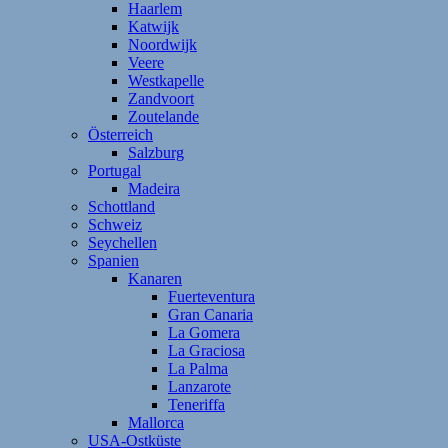
Haarlem
Katwijk
Noordwijk
Veere
Westkapelle
Zandvoort
Zoutelande
Österreich
Salzburg
Portugal
Madeira
Schottland
Schweiz
Seychellen
Spanien
Kanaren
Fuerteventura
Gran Canaria
La Gomera
La Graciosa
La Palma
Lanzarote
Teneriffa
Mallorca
USA-Ostküste