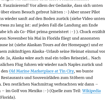
. Faszinierend! Vor allem der Gedanke, dass sich unten
n über einen Besuch gefreut hätten :-) Aber unser Pilot
ns wieder sanft auf den Boden zurück (siehe Video unten
twas zu lang ist: auf jeden Fall die Landung am Ende
be ich als Co-Pilot prima gemeistert :-) ). Chuck erzähl
 von November bis Mai in Florida fliegt und ansonsten
ause ist (siehe Alaskan Tours auf der Homepage) und er
inem zukünftigen Alaska-Urlaub seine Heimat einmal vo
e. Ja, Alaska wäre auch mal ein tolles Reiseziel… Nach
slichen Flug fuhren wir wieder nach Naples zurück und
. den
Old Marine Marketplace at Tin City
, wo bunte
 Restaurants und Souvenirläden zum Stöbern und
n. Den restlichen Nachmittag verbrachten wir dann –
 – im Golf von Mexiko :-) (Quelle zum Teil:
Wikipedia
lorida).