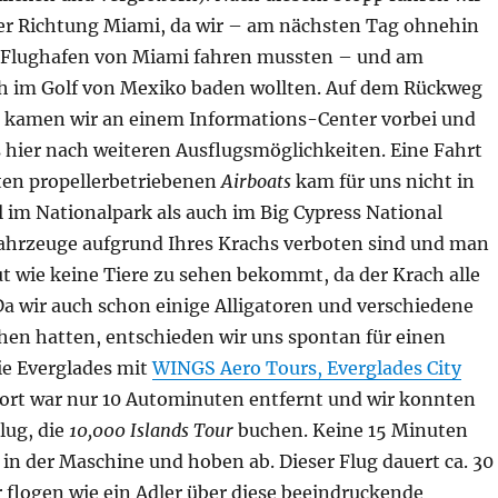
er Richtung Miami, da wir – am nächsten Tag ohnehin
 Flughafen von Miami fahren mussten – und am
 im Golf von Mexiko baden wollten. Auf dem Rückweg
 kamen wir an einem Informations-Center vorbei und
 hier nach weiteren Ausflugsmöglichkeiten. Eine Fahrt
en propellerbetriebenen
Airboats
kam für uns nicht in
 im Nationalpark als auch im Big Cypress National
Fahrzeuge aufgrund Ihres Krachs verboten sind und man
t wie keine Tiere zu sehen bekommt, da der Krach alle
 Da wir auch schon einige Alligatoren und verschiedene
hen hatten, entschieden wir uns spontan für einen
ie Everglades mit
WINGS Aero Tours, Everglades City
port war nur 10 Autominuten entfernt und wir konnten
lug, die
10,000 Islands Tour
buchen. Keine 15 Minuten
 in der Maschine und hoben ab. Dieser Flug dauert ca. 30
 flogen wie ein Adler über diese beeindruckende