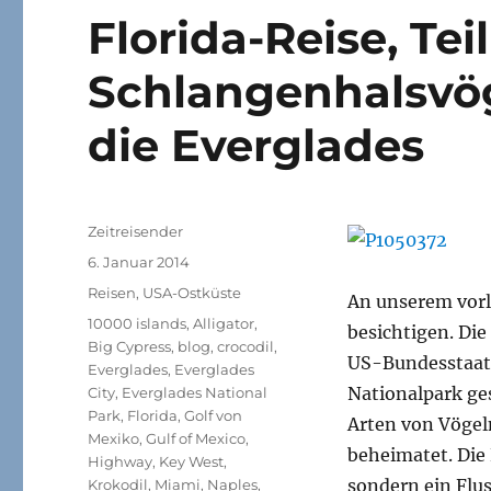
Florida-Reise, Teil
Schlangenhalsvög
die Everglades
Autor
Zeitreisender
Veröffentlicht
6. Januar 2014
am
Kategorien
Reisen
,
USA-Ostküste
An unserem vorle
Schlagwörter
10000 islands
,
Alligator
,
besichtigen. Die
Big Cypress
,
blog
,
crocodil
,
US-Bundesstaates
Everglades
,
Everglades
Nationalpark ge
City
,
Everglades National
Park
,
Florida
,
Golf von
Arten von Vögeln
Mexiko
,
Gulf of Mexico
,
beheimatet. Die 
Highway
,
Key West
,
sondern ein Flus
Krokodil
,
Miami
,
Naples
,