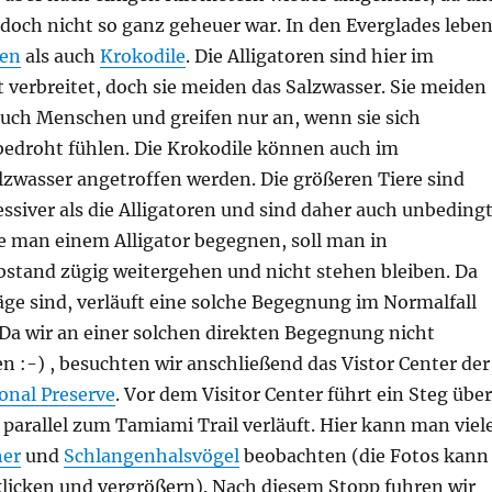
doch nicht so ganz geheuer war. In den Everglades lebe
ren
als auch
Krokodile
. Die Alligatoren sind hier im
 verbreitet, doch sie meiden das Salzwasser. Sie meiden
uch Menschen und greifen nur an, wenn sie sich
bedroht fühlen. Die Krokodile können auch im
zwasser angetroffen werden. Die größeren Tiere sind
ssiver als die Alligatoren und sind daher auch unbeding
te man einem Alligator begegnen, soll man in
tand zügig weitergehen und nicht stehen bleiben. Da
räge sind, verläuft eine solche Begegnung im Normalfall
Da wir an einer solchen direkten Begegnung nicht
en :-) , besuchten wir anschließend das Vistor Center der
onal Preserve
. Vor dem Visitor Center führt ein Steg über
 parallel zum Tamiami Trail verläuft. Hier kann man viel
her
und
Schlangenhalsvögel
beobachten (die Fotos kann
licken und vergrößern). Nach diesem Stopp fuhren wir