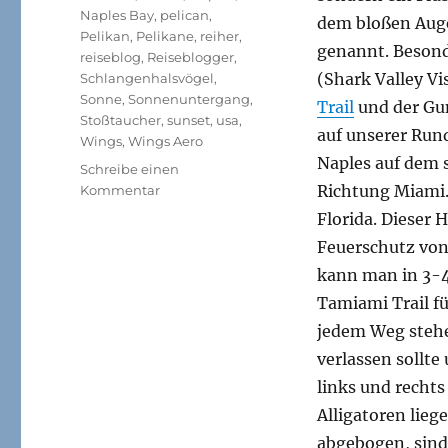
Naples Bay
,
pelican
,
dem bloßen Aug
Pelikan
,
Pelikane
,
reiher
,
genannt. Besond
reiseblog
,
Reiseblogger
,
(Shark Valley Vi
Schlangenhalsvögel
,
Sonne
,
Sonnenuntergang
,
Trail
und der Gum
Stoßtaucher
,
sunset
,
usa
,
auf unserer Rund
Wings
,
Wings Aero
Naples auf dem 
Schreibe einen
zu
Richtung Miami. 
Kommentar
Florida-
Florida. Dieser
Reise,
Feuerschutz von
Teil
6:
kann man in 3-4
Alligatoren,
Tamiami Trail f
Reiher,
jedem Weg stehe
Schlangenhalsvögel
und
verlassen sollte
ein
links und recht
Flug
Alligatoren lie
über
die
abgebogen, sind