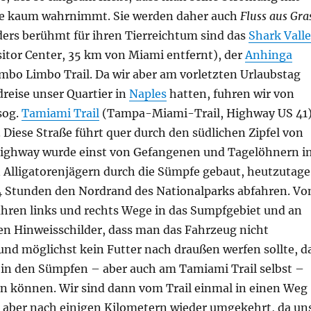
e kaum wahrnimmt. Sie werden daher auch
Fluss aus Gra
ers berühmt für ihren Tierreichtum sind das
Shark Vall
sitor Center, 35 km von Miami entfernt), der
Anhinga
bo Limbo Trail. Da wir aber am vorletzten Urlaubstag
reise unser Quartier in
Naples
hatten, fuhren wir von
sog.
Tamiami Trail
(Tampa-Miami-Trail, Highway US 41
Diese Straße führt quer durch den südlichen Zipfel von
 Highway wurde einst von Gefangenen und Tagelöhnern i
 Alligatorenjägern durch die Sümpfe gebaut, heutzutage
 Stunden den Nordrand des Nationalparks abfahren. V
ühren links und rechts Wege in das Sumpfgebiet und an
n Hinweisschilder, dass man das Fahrzeug nicht
 und möglichst kein Futter nach draußen werfen sollte, d
s in den Sümpfen – aber auch am Tamiami Trail selbst –
gen können. Wir sind dann vom Trail einmal in einen Weg
 aber nach einigen Kilometern wieder umgekehrt, da un