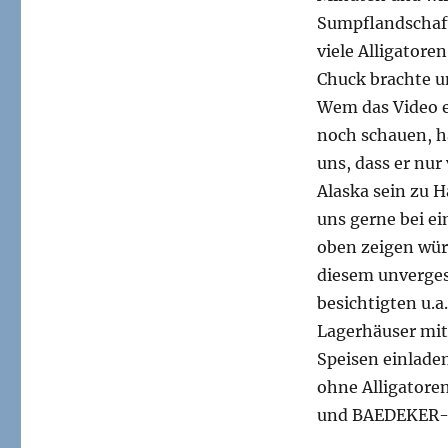
Sumpflandschaft
viele Alligatore
Chuck brachte u
Wem das Video e
noch schauen, ha
uns, dass er nur
Alaska sein zu H
uns gerne bei e
oben zeigen würd
diesem unverges
besichtigten u.a
Lagerhäuser mit
Speisen einlade
ohne Alligatoren
und BAEDEKER-F