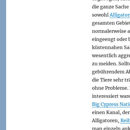
Everglades
die ganze Sache 
sowohl
Alligato
gesamten Gebiet
normalerweise a
eingeengt oder 
küstennahen Sal
wesentlich aggre
zu meiden. Soll
gebührendem Abs
die Tiere sehr t
ohne Probleme. 
interessiert war
Big Cypress Nati
einen Kanal, der
Alligatoren,
Rei
man einzeln ank