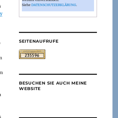
Siehe
DATENSCHUTZERKLÄRUNG
.
s
ey
SEITENAUFRUFE
)
m
om
BESUCHEN SIE AUCH MEINE
WEBSITE
a
s