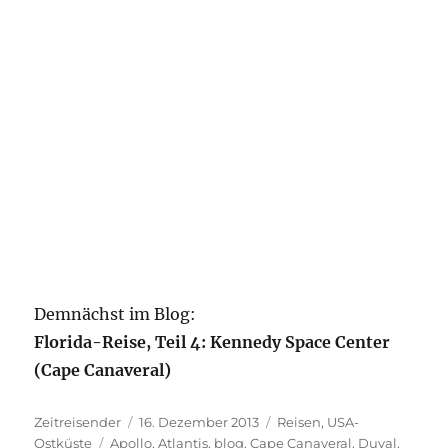
Demnächst im Blog:
Florida-Reise, Teil 4: Kennedy Space Center
(Cape Canaveral)
Autor
Veröffentlicht
Kategorien
Zeitreisender
16. Dezember 2013
Reisen
,
USA-
Schlagwörter
am
Ostküste
Apollo
,
Atlantis
,
blog
,
Cape Canaveral
,
Duval
,