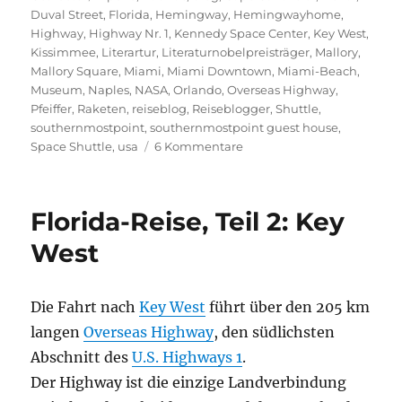
Duval Street
,
Florida
,
Hemingway
,
Hemingwayhome
,
Highway
,
Highway Nr. 1
,
Kennedy Space Center
,
Key West
,
Kissimmee
,
Literartur
,
Literaturnobelpreisträger
,
Mallory
,
Mallory Square
,
Miami
,
Miami Downtown
,
Miami-Beach
,
Museum
,
Naples
,
NASA
,
Orlando
,
Overseas Highway
,
Pfeiffer
,
Raketen
,
reiseblog
,
Reiseblogger
,
Shuttle
,
southernmostpoint
,
southernmostpoint guest house
,
zu
Space Shuttle
,
usa
6 Kommentare
Florida-
Reise,
Teil
Florida-Reise, Teil 2: Key
3:
Hemingway
West
Home
&
Museum
Die Fahrt nach
Key West
führt über den 205 km
(Key
langen
Overseas Highway
, den südlichsten
West)
Abschnitt des
U.S. Highways 1
.
Der Highway ist die einzige Landverbindung