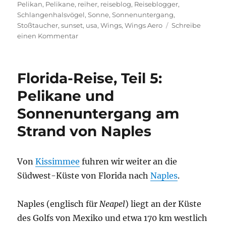
Pelikan
,
Pelikane
,
reiher
,
reiseblog
,
Reiseblogger
,
Schlangenhalsvögel
,
Sonne
,
Sonnenuntergang
,
Stoßtaucher
,
sunset
,
usa
,
Wings
,
Wings Aero
Schreibe
zu
einen Kommentar
Florida-
Reise,
Teil
Florida-Reise, Teil 5:
6:
Alligatoren,
Pelikane und
Reiher,
Sonnenuntergang am
Schlangenhalsvögel
und
Strand von Naples
ein
Flug
über
Von
Kissimmee
fuhren wir weiter an die
die
Everglades
Südwest-Küste von Florida nach
Naples
.
Naples (englisch für
Neapel
) liegt an der Küste
des Golfs von Mexiko und etwa 170 km westlich