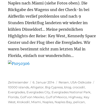
Naples nach Miami (siehe Fotos oben). Die
Rückgabe des Wagens und der Check-In bei
AirBerlin verlief problemlos und nach 9
Stunden Direktflug landeten wir wieder im
kühlen Düsseldorf… Meine persönlichen
Highlights der Reise: Key West, Kennedy Space
Center und der Flug über die Everglades. Wir
waren bestimmt nicht zum letzten Mal in
Florida, einfach nur wunderschön…
Autor
Veröffentlicht
Kategorien
Schla
Zeitreisender
6. Januar 2014
Reisen
,
USA-Ostküste
am
10000 islands
,
Alligator
,
Big Cypress
,
blog
,
crocodil
,
Everglades
,
Everglades City
,
Everglades National Park
,
Florida
,
Golf von Mexiko
,
Gulf of Mexico
,
Highway
,
Key
West
,
Krokodil
,
Miami
,
Naples
,
Naples Bay
,
pelican
,