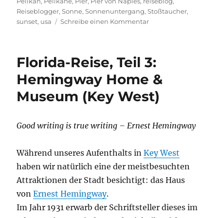
Pelikan
,
Pelikane
,
Pier
,
Pier von Naples
,
reiseblog
,
Reiseblogger
,
Sonne
,
Sonnenuntergang
,
Stoßtaucher
,
zu
sunset
,
usa
Schreibe einen Kommentar
Florida-
Reise,
Teil
Florida-Reise, Teil 3:
5:
Pelikane
Hemingway Home &
und
Museum (Key West)
Sonnenuntergang
am
Strand
von
Good writing is true writing – Ernest Hemingway
Naples
Während unseres Aufenthalts in
Key West
haben wir natürlich eine der meistbesuchten
Attraktionen der Stadt besichtigt: das Haus
von
Ernest Hemingway
.
Im Jahr 1931 erwarb der Schriftsteller dieses im