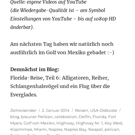
Quelle: eigene Videos auf YouTube
(die Wiedergabe-Qualität ist – am Symbol
Einstellungen von YouTube – bis auf 1080p HD
änderbar).
Am nächsten Tag haben wir natürlich noch
ausführlich im Golf von Mexiko gebadet :-)
Demnächst im Blog:
Florida-Reise, Teil 6: Alligatoren, Reiher,
Schlangenhalsvögel und ein Flug über die
Everglades.
Autor
Veröffentlicht
Kategorien
Schla
Zeitreisender
2. Januar 2014
Reisen
,
USA-Ostküste
am
blog
,
brauner Pelikan
,
celebration
,
Delfin
,
Florida
,
Fort
Myers
,
Golf von Mexiko
,
Highway
,
Highway Nr. 1
,
Key West
,
Kissimmee
,
Miami
,
Naples
,
Naples Bay
,
Neapel
,
pelican
,