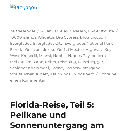
Autor
Veröffentlicht
Kategorien
Schla
Zeitreisender
6. Januar 2014
Reisen
,
USA-Ostküste
am
10000 islands
,
Alligator
,
Big Cypress
,
blog
,
crocodil
,
Everglades
,
Everglades City
,
Everglades National Park
,
Florida
,
Golf von Mexiko
,
Gulf of Mexico
,
Highway
,
Key
West
,
Krokodil
,
Miami
,
Naples
,
Naples Bay
,
pelican
,
Pelikan
,
Pelikane
,
reiher
,
reiseblog
,
Reiseblogger
,
Schlangenhalsvögel
,
Sonne
,
Sonnenuntergang
,
Stoßtaucher
,
sunset
,
usa
,
Wings
,
Wings Aero
Schreibe
zu
einen Kommentar
Florida-
Reise,
Teil
Florida-Reise, Teil 5:
6:
Alligatoren,
Pelikane und
Reiher,
Sonnenuntergang am
Schlangenhalsvögel
und