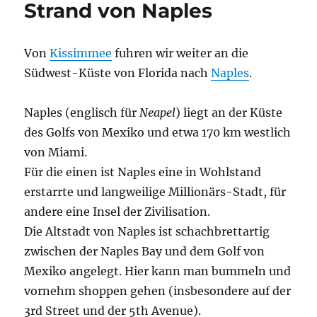
Strand von Naples
ein
Flug
über
Von
Kissimmee
fuhren wir weiter an die
die
Everglades
Südwest-Küste von Florida nach
Naples
.
Naples (englisch für
Neapel
) liegt an der Küste
des Golfs von Mexiko und etwa 170 km westlich
von Miami.
Für die einen ist Naples eine in Wohlstand
erstarrte und langweilige Millionärs-Stadt, für
andere eine Insel der Zivilisation.
Die Altstadt von Naples ist schachbrettartig
zwischen der Naples Bay und dem Golf von
Mexiko angelegt. Hier kann man bummeln und
vornehm shoppen gehen (insbesondere auf der
3rd Street und der 5th Avenue).