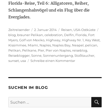
Florida-Reise, Teil 6: Alligatoren, Reiher,
Schlangenhalsvögel und ein Flug über die
Everglades.
Autor
Veröffentlicht
Kategorien
Schla
Zeitreisender
2. Januar 2014
Reisen
,
USA-Ostküste
am
blog
,
brauner Pelikan
,
celebration
,
Delfin
,
Florida
,
Fort
Myers
,
Golf von Mexiko
,
Highway
,
Highway Nr. 1
,
Key West
,
Kissimmee
,
Miami
,
Naples
,
Naples Bay
,
Neapel
,
pelican
,
Pelikan
,
Pelikane
,
Pier
,
Pier von Naples
,
reiseblog
,
Reiseblogger
,
Sonne
,
Sonnenuntergang
,
Stoßtaucher
,
zu
sunset
,
usa
Schreibe einen Kommentar
Florida-
Reise,
Teil
5:
Pelikane
SUCHEN IM BLOG
und
Sonnenuntergang
SU
Suchen
am
nach:
Strand