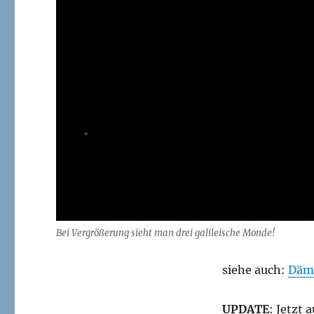
Bei Vergrößerung sieht man drei galileische Monde!
siehe auch:
Dämm
UPDATE
: Jetzt 