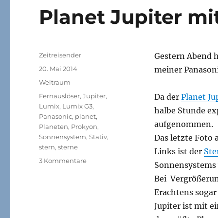
Planet Jupiter mi
Autor
Zeitreisender
Gestern Abend h
Veröffentlicht
20. Mai 2014
meiner Panason
am
Kategorien
Weltraum
Schlagwörter
Fernauslöser
,
Jupiter
,
Da der
Planet Ju
Lumix
,
Lumix G3
,
halbe Stunde ex
Panasonic
,
planet
,
aufgenommen.
Planeten
,
Prokyon
,
Sonnensystem
,
Stativ
,
Das letzte Foto
stern
,
sterne
Links ist der
Ste
zu
3 Kommentare
Sonnensystems w
Planet
Bei Vergrößerun
Jupiter
mit
Erachtens sogar
Stern
Jupiter ist mit
Prokyon