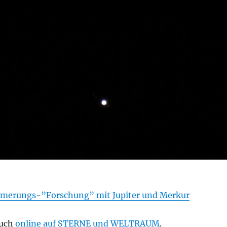
erungs-”Forschung” mit Jupiter und Merkur
auch
online auf STERNE und WELTRAUM
.