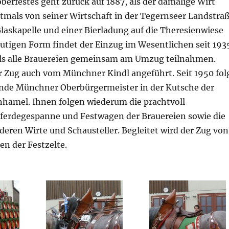
berfestes geht zurück auf 1887, als der damalige Wirt
tmals von seiner Wirtschaft in der Tegernseer Landstra
laskapelle und einer Bierladung auf die Theresienwiese
eutigen Form findet der Einzug im Wesentlichen seit 193
mals alle Brauereien gemeinsam am Umzug teilnahmen.
r Zug auch vom Münchner Kindl angeführt. Seit 1950 fol
nde Münchner Oberbürgermeister in der Kutsche der
nhamel. Ihnen folgen wiederum die prachtvoll
erdegespanne und Festwagen der Brauereien sowie die
eren Wirte und Schausteller. Begleitet wird der Zug von
n der Festzelte.