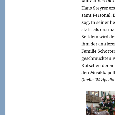
Auftakt des Okto
Wochenende
19.-21.09.2014
Hans Steyrer ers
samt Personal, B
zog. In seiner h
statt, als erst
Seitdem wird de
ihm der amtiere
Familie Schotte
geschmückten Pf
Kutschen der and
den Musikkapelle
Quelle: Wikipedia