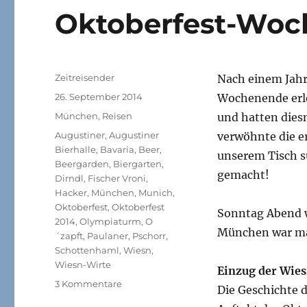
Oktoberfest-Woch
Autor
Zeitreisender
Nach einem Jahr
Veröffentlicht
26. September 2014
Wochenende erle
am
Kategorien
München
,
Reisen
und hatten dies
Schlagwörter
Augustiner
,
Augustiner
verwöhnte die e
Bierhalle
,
Bavaria
,
Beer
,
unserem Tisch s
Beergarden
,
Biergarten
,
gemacht!
Dirndl
,
Fischer Vroni
,
Hacker
,
München
,
Munich
,
Oktoberfest
,
Oktoberfest
Sonntag Abend w
2014
,
Olympiaturm
,
O
München war mal
´zapft
,
Paulaner
,
Pschorr
,
Schottenhaml
,
Wiesn
,
Wiesn-Wirte
Einzug der Wie
zu
3 Kommentare
Die Geschichte d
Oktoberfest-