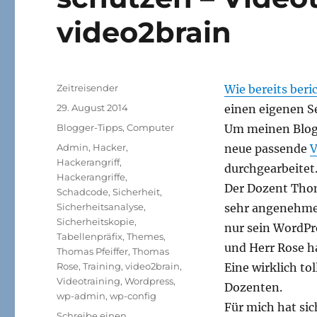
video2brain
Autor
Zeitreisender
Wie bereits beri
Veröffentlicht
29. August 2014
einen eigenen S
am
Kategorien
Blogger-Tipps
,
Computer
Um meinen Blog 
Schlagwörter
Admin
,
Hacker
,
neue passende
V
Hackerangriff
,
durchgearbeitet
Hackerangriffe
,
Der Dozent Thoma
Schadcode
,
Sicherheit
,
Sicherheitsanalyse
,
sehr angenehme 
Sicherheitskopie
,
nur sein WordPr
Tabellenpräfix
,
Themes
,
und Herr Rose h
Thomas Pfeiffer
,
Thomas
Rose
,
Training
,
video2brain
,
Eine wirklich t
Videotraining
,
Wordpress
,
Dozenten.
wp-admin
,
wp-config
Für mich hat sic
Schreibe einen