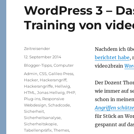
WordPress 3 – Da
Training von vide
Autor
Zeitreisender
Nachdem ich übe
Veröffentlicht
12. September 2014
berichtet habe
,
am
Kategorien
Blogger-Tipps
,
Computer
video2brain
Word
Schlagwörter
Admin
,
CSS
,
Galileo Press
,
Hacker
,
Hackerangriff
,
Der Dozent Thoma
Hackerangriffe
,
Hellwig
,
wie immer auf s
HTML
,
Jonas Hellwig
,
PHP
,
Plug-ins
,
Responsive
schon in meine
Webdesign
,
Schadcode
,
Angriffen schütz
Sicherheit
,
für Stück an Wo
Sicherheitsanalyse
,
Sicherheitskopie
,
gespannt auf das
Tabellenpräfix
,
Themes
,