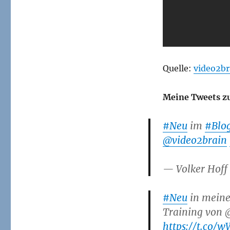
Quelle:
video2b
Meine Tweets zu
#Neu
im
#Blo
@video2brain
— Volker Hoff
#Neu
in mei
Training von 
https://t.co/