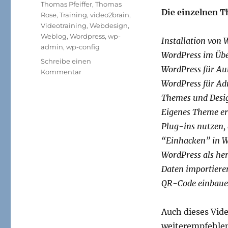
Thomas Pfeiffer
,
Thomas
Die einzelnen
Rose
,
Training
,
video2brain
,
Videotraining
,
Webdesign
,
Weblog
,
Wordpress
,
wp-
Installation von
admin
,
wp-config
WordPress im Übe
Schreibe einen
WordPress für Au
zu
Kommentar
WordPress
WordPress für Ad
3
Themes und Desi
–
Eigenes Theme er
Das
große
Plug-ins nutzen, 
Video-
“Einhacken” in 
Training
WordPress als h
von
video2brain
Daten importiere
QR-Code einbau
Auch dieses Vid
weiterempfehlen