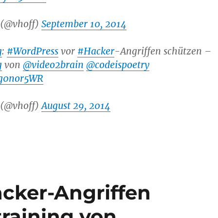
 (@vhoff)
September 10, 2014
g
:
#WordPress
vor
#Hacker
-Angriffen schützen –
g
von
@video2brain
@codeispoetry
oxg0nor5WR
 (@vhoff)
August 29, 2014
cker-Angriffen
training von