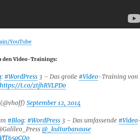
rain/YouTube
 den Video-Trainings:
g
:
#WordPress
3 – Das große
#Video
-Training von
https://t.co/ztjhRVLPDo
 (@vhoff)
September 12, 2014
nem
#Blog
:
#WordPress
3 – Das umfassende
#Video
@Galileo_Press
@_kulturbanause
wWfT65oCO0