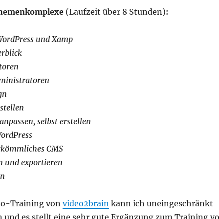
 Themenkomplexe
(Laufzeit über 8 Stunden)
:
 WordPress und Xamp
rblick
toren
ministratoren
gn
stellen
anpassen, selbst erstellen
WordPress
erkömmliches CMS
n und exportieren
en
eo-Training von
video2brain
kann ich uneingeschränkt
 und es stellt eine sehr gute Ergänzung zum Training v