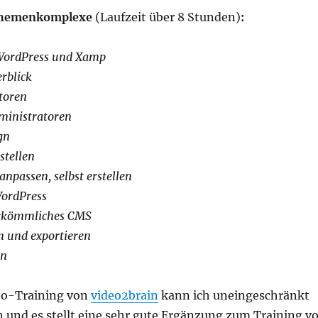
 Themenkomplexe
(Laufzeit über 8 Stunden)
:
 WordPress und Xamp
rblick
toren
ministratoren
gn
stellen
anpassen, selbst erstellen
WordPress
erkömmliches CMS
n und exportieren
en
eo-Training von
video2brain
kann ich uneingeschränkt
 und es stellt eine sehr gute Ergänzung zum Training v