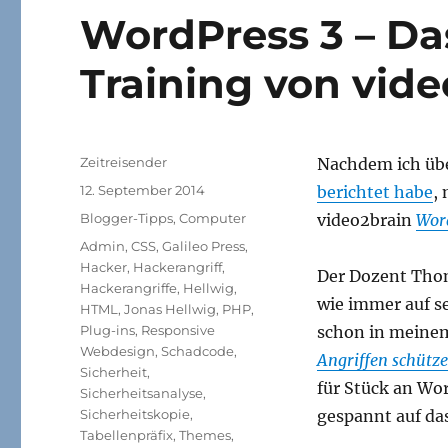
WordPress 3 – Da
Training von vide
Autor
Zeitreisender
Nachdem ich übe
Veröffentlicht
12. September 2014
berichtet habe
,
am
Kategorien
Blogger-Tipps
,
Computer
video2brain
Word
Schlagwörter
Admin
,
CSS
,
Galileo Press
,
Hacker
,
Hackerangriff
,
Der Dozent Thoma
Hackerangriffe
,
Hellwig
,
wie immer auf s
HTML
,
Jonas Hellwig
,
PHP
,
Plug-ins
,
Responsive
schon in meine
Webdesign
,
Schadcode
,
Angriffen schütz
Sicherheit
,
für Stück an Wo
Sicherheitsanalyse
,
Sicherheitskopie
,
gespannt auf das
Tabellenpräfix
,
Themes
,