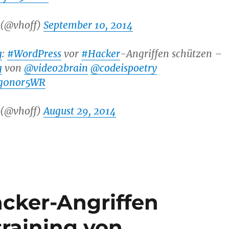
 (@vhoff)
September 10, 2014
g
:
#WordPress
vor
#Hacker
-Angriffen schützen –
g
von
@video2brain
@codeispoetry
oxg0nor5WR
 (@vhoff)
August 29, 2014
cker-Angriffen
training von