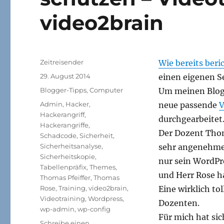
video2brain
Autor
Zeitreisender
Wie bereits beri
Veröffentlicht
29. August 2014
einen eigenen S
am
Kategorien
Blogger-Tipps
,
Computer
Um meinen Blog 
Schlagwörter
Admin
,
Hacker
,
neue passende
V
Hackerangriff
,
durchgearbeitet
Hackerangriffe
,
Der Dozent Thoma
Schadcode
,
Sicherheit
,
Sicherheitsanalyse
,
sehr angenehme 
Sicherheitskopie
,
nur sein WordPr
Tabellenpräfix
,
Themes
,
und Herr Rose h
Thomas Pfeiffer
,
Thomas
Rose
,
Training
,
video2brain
,
Eine wirklich t
Videotraining
,
Wordpress
,
Dozenten.
wp-admin
,
wp-config
Für mich hat sic
Schreibe einen