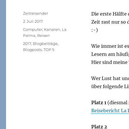
Autor
Zeitreisender
Die erste Hälfte
Veröffentlicht
2. Juli 2017
Zeit rast nur so 
am
Kategorien
Computer
,
Kanaren
,
La
:-)
Palma
,
Reisen
Schlagwörter
2017
,
Blogbeiträge
,
Wie immer ist e
Blogposts
,
TOP 5
Lesern am häufi
Hier sind meine
Wer Lust hat und
über folgende L
Platz 1
(diesmal
Reisebericht La
Platz 2