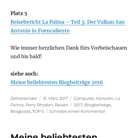
Platz 5
Reisebericht La Palma – Teil 3: Der Vulkan San
Antonio in Fuencaliente
Wie immer herzlichen Dank fürs Vorbeischauen
und bis bald!
siehe auch:
Meine beliebtesten Blogbeiträge 2016
Autor
Veröffentlicht
Kategorien
Zeitreisender
31. März 2017
Computer
,
Kanaren
,
La
am
Schlagwörter
Palma
,
Perry Rhodan
,
Reisen
2017
,
Blogbeiträge
,
zu
Blogposts
,
TOP 5
Schreibe einen Kommentar
Meine
TOP
5-
Meine beliebtesten
Beiträge