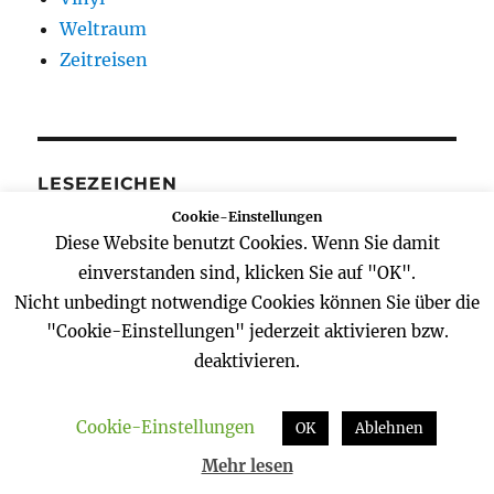
Weltraum
Zeitreisen
LESEZEICHEN
Cookie-Einstellungen
Astrodicticum simplex
Diese Website benutzt Cookies. Wenn Sie damit
Bonner Sterne
einverstanden sind, klicken Sie auf "OK".
Nicht unbedingt notwendige Cookies können Sie über die
Data2364's Blog
"Cookie-Einstellungen" jederzeit aktivieren bzw.
Deine Christine!
deaktivieren.
Dennis Heidrich Fotografie
Heftehaufen
ISS Raumstation
Cookie-Einstellungen
OK
Ablehnen
Reisedepeschen
Mehr lesen
Reisezeilen