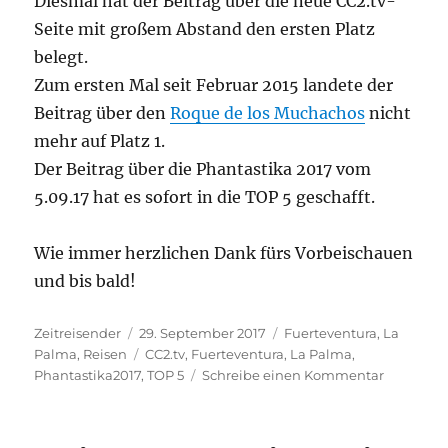
Diesmal hat der Beitrag über die neue CC2.tv-
Seite mit großem Abstand den ersten Platz
belegt.
Zum ersten Mal seit Februar 2015 landete der
Beitrag über den
Roque de los Muchachos
nicht
mehr auf Platz 1.
Der Beitrag über die Phantastika 2017 vom
5.09.17 hat es sofort in die TOP 5 geschafft.
Wie immer herzlichen Dank fürs Vorbeischauen
und bis bald!
Autor
Veröffentlicht
Kategorien
Zeitreisender
29. September 2017
Fuerteventura
,
La
am
Schlagwörter
Palma
,
Reisen
CC2.tv
,
Fuerteventura
,
La Palma
,
zu
Phantastika2017
,
TOP 5
Schreibe einen Kommentar
Meine
TOP
5-