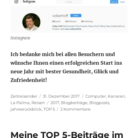
Instagram
Ich bedanke mich bei allen Besuchern und
wünsche Ihnen einen erfolgreichen Start ins
neue Jahr mit bester Gesundheit, Glück und
Zufriedenheit!
Autor
Veröffentlicht
Kategorien
Zeitreisender
31. Dezember 2017
Computer
,
Kanaren
,
am
Schlagwörter
La Palma
,
Reisen
2017
,
Blogbeiträge
,
Blogposts
,
zu
jahresrückblick
,
TOP 5
2 Kommentare
Meine
beliebtesten
Blogbeiträge
Meine TOP 5-Beiträge im
2017