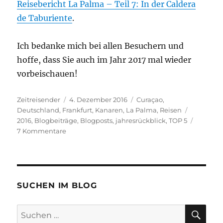
Reisebericht La Palma – Teil 7: In der Caldera
de Taburiente
.
Ich bedanke mich bei allen Besuchern und
hoffe, dass Sie auch im Jahr 2017 mal wieder
vorbeischauen!
Autor
Veröffentlicht
Kategorien
Zeitreisender
4. Dezember 2016
Curaçao
,
am
Schlagwör
Deutschland
,
Frankfurt
,
Kanaren
,
La Palma
,
Reisen
2016
,
Blogbeiträge
,
Blogposts
,
jahresrückblick
,
TOP 5
zu
7 Kommentare
Meine
beliebtesten
Blogbeiträge
2016
SUCHEN IM BLOG
SU
Suchen