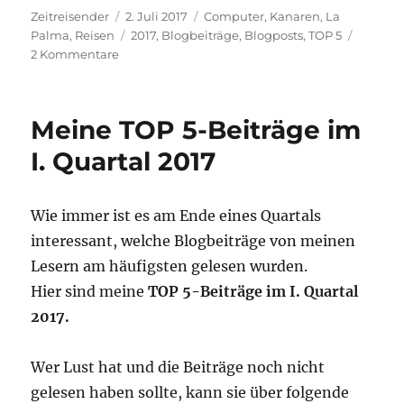
Autor
Veröffentlicht
Kategorien
Zeitreisender
2. Juli 2017
Computer
,
Kanaren
,
La
am
Schlagwörter
Palma
,
Reisen
2017
,
Blogbeiträge
,
Blogposts
,
TOP 5
zu
2 Kommentare
Meine
TOP
5-
Meine TOP 5-Beiträge im
Beiträge
im
I. Quartal 2017
I.
Halbjahr
2017
Wie immer ist es am Ende eines Quartals
interessant, welche Blogbeiträge von meinen
Lesern am häufigsten gelesen wurden.
Hier sind meine
TOP 5-Beiträge im I. Quartal
2017.
Wer Lust hat und die Beiträge noch nicht
gelesen haben sollte, kann sie über folgende