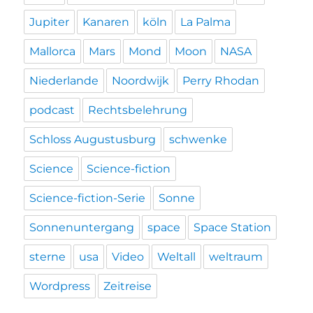
Jupiter
Kanaren
köln
La Palma
Mallorca
Mars
Mond
Moon
NASA
Niederlande
Noordwijk
Perry Rhodan
podcast
Rechtsbelehrung
Schloss Augustusburg
schwenke
Science
Science-fiction
Science-fiction-Serie
Sonne
Sonnenuntergang
space
Space Station
sterne
usa
Video
Weltall
weltraum
Wordpress
Zeitreise