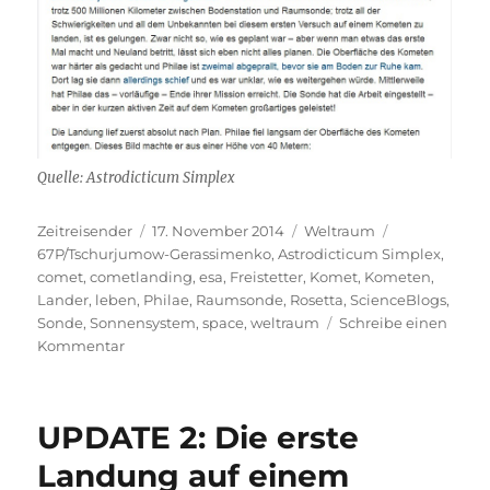
Quelle: Astrodicticum Simplex
Autor
Veröffentlicht
Kategorien
Schlagwörter
Zeitreisender
17. November 2014
Weltraum
am
67P/Tschurjumow-Gerassimenko
,
Astrodicticum Simplex
,
comet
,
cometlanding
,
esa
,
Freistetter
,
Komet
,
Kometen
,
Lander
,
leben
,
Philae
,
Raumsonde
,
Rosetta
,
ScienceBlogs
,
Sonde
,
Sonnensystem
,
space
,
weltraum
Schreibe einen
zu
Kommentar
UPDATE
3
und
UPDATE 2: Die erste
Zusammenfassung:
Die
Landung auf einem
erste