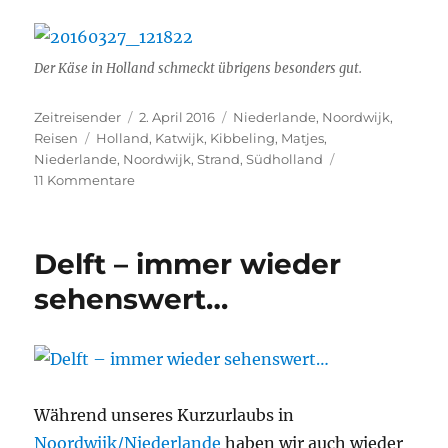
Der Käse in Holland schmeckt übrigens besonders gut.
Autor
Veröffentlicht
Kategorien
Zeitreisender
2. April 2016
Niederlande
,
Noordwijk
,
Schlagwörter
am
Reisen
Holland
,
Katwijk
,
Kibbeling
,
Matjes
,
Niederlande
,
Noordwijk
,
Strand
,
Südholland
zu
11 Kommentare
Noordwijk
aan
Zee
Delft – immer wieder
–
auch
sehenswert…
diesmal
wieder
sehr
entspannend
Während unseres Kurzurlaubs in
Noordwijk/Niederlande
haben wir auch wieder