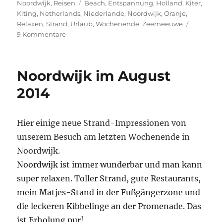
am
Schlagwörter
Noordwijk
,
Reisen
Beach
,
Entspannung
,
Holland
,
Kiter
,
Kiting
,
Netherlands
,
Niederlande
,
Noordwijk
,
Oranje
,
Relaxen
,
Strand
,
Urlaub
,
Wochenende
,
Zeemeeuwe
zu
9 Kommentare
Noordwijk
–
immer
Noordwijk im August
wieder
sehr
2014
entspannend…
Hier einige neue Strand-Impressionen von
unserem Besuch am letzten Wochenende in
Noordwijk.
Noordwijk ist immer wunderbar und man kann
super relaxen. Toller Strand, gute Restaurants,
mein Matjes-Stand in der Fußgängerzone und
die leckeren Kibbelinge an der Promenade. Das
ist Erholung pur!