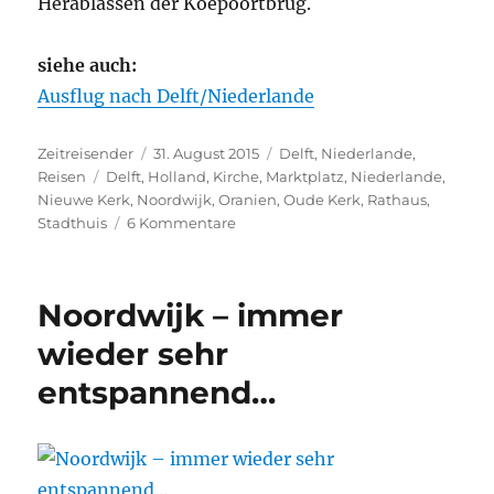
Herablassen der Koepoortbrug.
siehe auch:
Ausflug nach Delft/Niederlande
Autor
Veröffentlicht
Kategorien
Zeitreisender
31. August 2015
Delft
,
Niederlande
,
Schlagwörter
am
Reisen
Delft
,
Holland
,
Kirche
,
Marktplatz
,
Niederlande
,
Nieuwe Kerk
,
Noordwijk
,
Oranien
,
Oude Kerk
,
Rathaus
,
zu
Stadthuis
6 Kommentare
Delft
–
immer
Noordwijk – immer
wieder
sehenswert…
wieder sehr
entspannend…