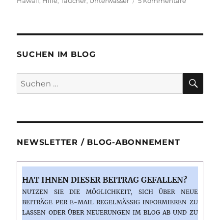
Hawaii
,
Hilfe
,
Taucher
,
Unterwasser
5 Kommentare
Delfin
bittet
Taucher
um
Hilfe
SUCHEN IM BLOG
SU
Suchen
nach:
NEWSLETTER / BLOG-ABONNEMENT
HAT IHNEN DIESER BEITRAG GEFALLEN?
NUTZEN SIE DIE MÖGLICHKEIT, SICH ÜBER NEUE
BEITRÄGE PER E-MAIL REGELMÄSSIG INFORMIEREN ZU L
ASSEN ODER ÜBER NEUERUNGEN IM BLOG AB UND ZU E