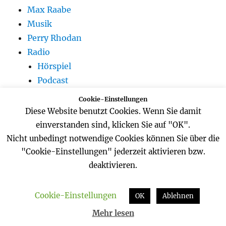
Max Raabe
Musik
Perry Rhodan
Radio
Hörspiel
Podcast
Reisen
Cookie-Einstellungen
Belgien
Diese Website benutzt Cookies. Wenn Sie damit
De Haan
einverstanden sind, klicken Sie auf "OK".
Gent
Nicht unbedingt notwendige Cookies können Sie über die
Curaçao
"Cookie-Einstellungen" jederzeit aktivieren bzw.
Deutschland
deaktivieren.
Brühl
Chiemsee
Cookie-Einstellungen
OK
Ablehnen
Frankfurt
Mehr lesen
Garching