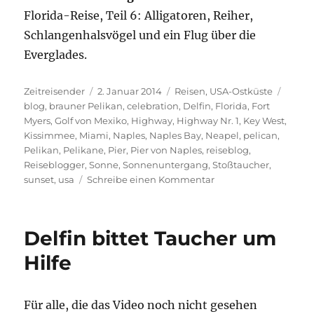
Florida-Reise, Teil 6: Alligatoren, Reiher,
Schlangenhalsvögel und ein Flug über die
Everglades.
Autor
Veröffentlicht
Kategorien
Schla
Zeitreisender
2. Januar 2014
Reisen
,
USA-Ostküste
am
blog
,
brauner Pelikan
,
celebration
,
Delfin
,
Florida
,
Fort
Myers
,
Golf von Mexiko
,
Highway
,
Highway Nr. 1
,
Key West
,
Kissimmee
,
Miami
,
Naples
,
Naples Bay
,
Neapel
,
pelican
,
Pelikan
,
Pelikane
,
Pier
,
Pier von Naples
,
reiseblog
,
Reiseblogger
,
Sonne
,
Sonnenuntergang
,
Stoßtaucher
,
zu
sunset
,
usa
Schreibe einen Kommentar
Florida-
Reise,
Teil
Delfin bittet Taucher um
5:
Pelikane
Hilfe
und
Sonnenuntergang
am
Für alle, die das Video noch nicht gesehen
Strand