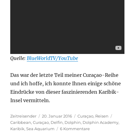
Quelle:
BlueWorldTV/YouTube
Das war der letzte Teil meiner Curaçao-Reihe
und ich hoffe, ich konnte Ihnen einige schöne
Eindrücke von dieser faszinierenden Karibik-
Insel vermitteln.
Autor
Veröffentlicht
Kategorien
Schlagwör
Zeitreisender
20. Januar 2016
Curaçao
,
Reisen
am
Caribbean
,
Curaçao
,
Delfin
,
Dolphin
,
Dolphin Academy
,
zu
Karibik
,
Sea Aquarium
6 Kommentare
Reisebericht