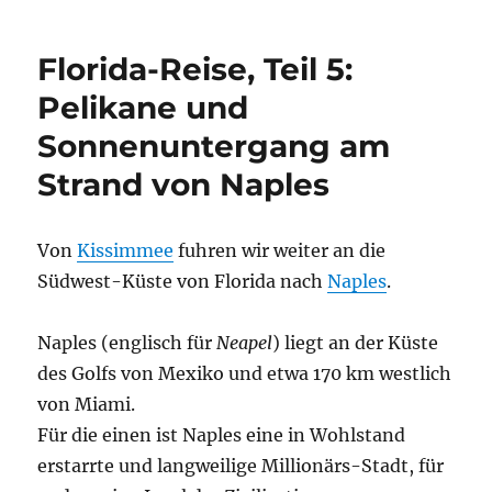
Curaçao
–
Florida-Reise, Teil 5:
Teil
4:
Pelikane und
Delfin-
Sonnenuntergang am
Begegnung
Strand von Naples
Von
Kissimmee
fuhren wir weiter an die
Südwest-Küste von Florida nach
Naples
.
Naples (englisch für
Neapel
) liegt an der Küste
des Golfs von Mexiko und etwa 170 km westlich
von Miami.
Für die einen ist Naples eine in Wohlstand
erstarrte und langweilige Millionärs-Stadt, für