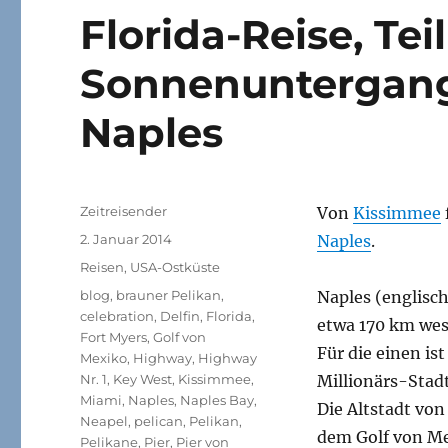
Florida-Reise, Tei
Sonnenuntergang
Naples
Autor
Zeitreisender
Von
Kissimmee
Veröffentlicht
2. Januar 2014
Naples
.
am
Kategorien
Reisen
,
USA-Ostküste
Schlagwörter
blog
,
brauner Pelikan
,
Naples (englisch
celebration
,
Delfin
,
Florida
,
etwa 170 km wes
Fort Myers
,
Golf von
Für die einen is
Mexiko
,
Highway
,
Highway
Nr. 1
,
Key West
,
Kissimmee
,
Millionärs-Stadt,
Miami
,
Naples
,
Naples Bay
,
Die Altstadt von
Neapel
,
pelican
,
Pelikan
,
dem Golf von M
Pelikane
,
Pier
,
Pier von