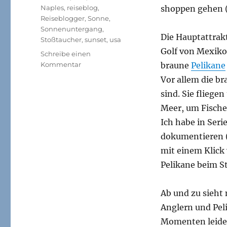
Naples
,
reiseblog
,
shoppen gehen (
Reiseblogger
,
Sonne
,
Sonnenuntergang
,
Die Hauptattrakt
Stoßtaucher
,
sunset
,
usa
Golf von Mexik
Schreibe einen
zu
Kommentar
braune
Pelikane
Florida-
Vor allem die br
Reise,
sind. Sie fliege
Teil
5:
Meer, um Fische
Pelikane
Ich habe in Seri
und
dokumentieren (
Sonnenuntergang
am
mit einem Klick
Strand
Pelikane beim St
von
Naples
Ab und zu sieht 
Anglern und Pel
Momenten leider 