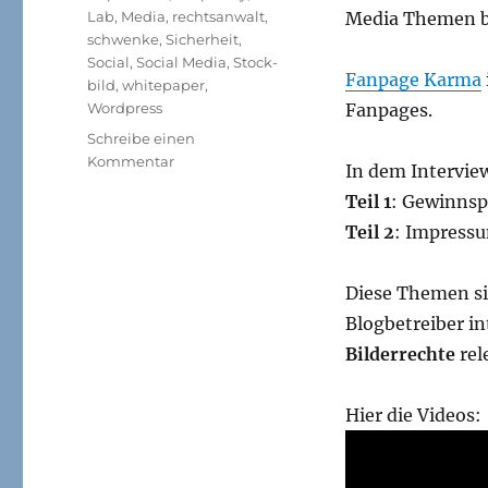
Lab
,
Media
,
rechtsanwalt
,
Media Themen b
schwenke
,
Sicherheit
,
Social
,
Social Media
,
Stock-
Fanpage Karma
bild
,
whitepaper
,
Wordpress
Fanpages.
Schreibe einen
zu
Kommentar
In dem Intervie
Was
Teil 1
: Gewinnsp
Blogbetreiber
in
Teil 2
: Impressu
punkto
Sicherheit
Diese Themen si
beachten
sollten
Blogbetreiber i
und
Bilderrechte
rel
Videointerview
für
Fanpage
Hier die Videos:
Karma