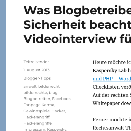
Was Blogbetreibe
Sicherheit beacht
Videointerview f
Autor
Zeitreisender
Heute möchte ic
Veröffentlicht
1. August 2013
Kaspersky Lab
h
am
Kategorien
Blogger-Tipps
und PHP – WordP
Schlagwörter
anwalt
,
bilderrecht
,
Checklisten verö
bilderrechte
,
blog
,
Auf der rechten 
Blogbetreiber
,
Facebook
,
Whitepaper dow
Fanpage Karma
,
Gewinnspiele
,
Hacker
,
Hackerangriff
,
Ferner möchte i
Hackerangriffe
,
Rechtsanwalt Th
Impressum
,
Kaspersky
,