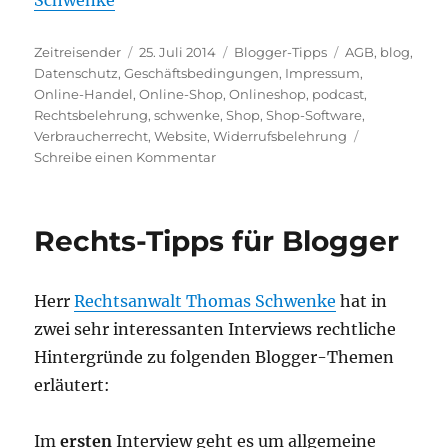
Autor
Veröffentlicht
Kategorien
Schlagwörter
Zeitreisender
25. Juli 2014
Blogger-Tipps
AGB
,
blog
,
am
Datenschutz
,
Geschäftsbedingungen
,
Impressum
,
Online-Handel
,
Online-Shop
,
Onlineshop
,
podcast
,
Rechtsbelehrung
,
schwenke
,
Shop
,
Shop-Software
,
Verbraucherrecht
,
Website
,
Widerrufsbelehrung
zu
Schreibe einen Kommentar
Der
eigene
Online-
Rechts-Tipps für Blogger
Shop
–
ein
Herr
Rechtsanwalt Thomas Schwenke
hat in
Podcast
zwei sehr interessanten Interviews rechtliche
Hintergründe zu folgenden Blogger-Themen
erläutert:
Im
ersten
Interview geht es um allgemeine