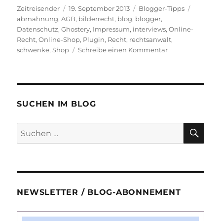
Autor
Veröffentlicht
Kategorien
Schlagw
Zeitreisender
19. September 2013
Blogger-Tipps
am
abmahnung
,
AGB
,
bilderrecht
,
blog
,
blogger
,
Datenschutz
,
Ghostery
,
Impressum
,
interviews
,
Online-
Recht
,
Online-Shop
,
Plugin
,
Recht
,
rechtsanwalt
,
zu
schwenke
,
Shop
Schreibe einen Kommentar
Rechts-
Tipps
für
Blogger
SUCHEN IM BLOG
SU
Suchen
nach:
NEWSLETTER / BLOG-ABONNEMENT