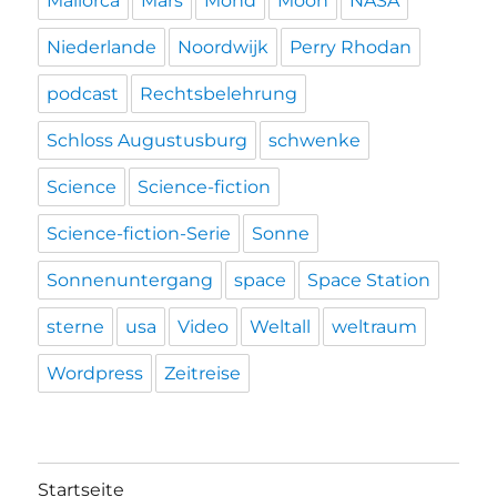
Mallorca
Mars
Mond
Moon
NASA
Niederlande
Noordwijk
Perry Rhodan
podcast
Rechtsbelehrung
Schloss Augustusburg
schwenke
Science
Science-fiction
Science-fiction-Serie
Sonne
Sonnenuntergang
space
Space Station
sterne
usa
Video
Weltall
weltraum
Wordpress
Zeitreise
Startseite