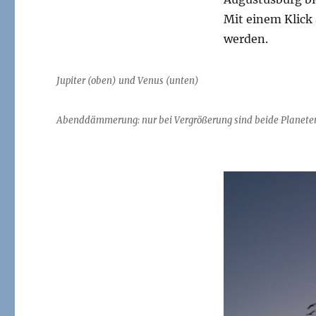
Schloss
Mit einem Klick
Augustusburg,
Brühl
werden.
Jupiter (oben) und Venus (unten)
Abenddämmerung: nur bei Vergrößerung sind beide Planete