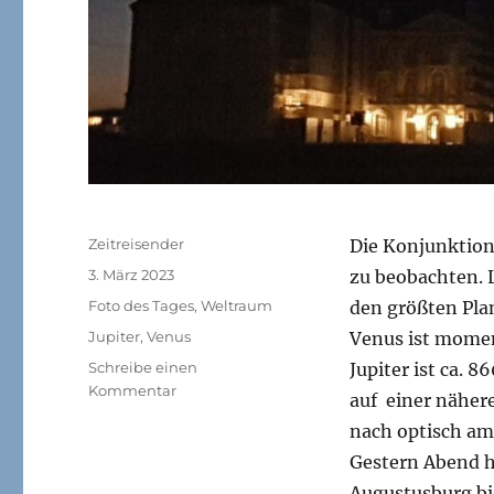
Autor
Zeitreisender
Die Konjunktion
Veröffentlicht
3. März 2023
zu beobachten. 
am
Kategorien
Foto des Tages
,
Weltraum
den größten Pla
Schlagwörter
Jupiter
,
Venus
Venus ist momen
Schreibe einen
Jupiter ist ca. 
zu
Kommentar
auf einer näher
Jupiter
nach optisch am 
und
Venus
Gestern Abend h
über
Augustusburg bi